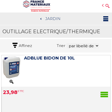
Open e-Commerce
Slogan Client
JARDIN
Aller
au
OUTILLAGE ELECTRIQUE/THERMIQUE
contenu
principal
Affinez
Trier
ADBLUE BIDON DE 10L
23
,
98
€
TTC