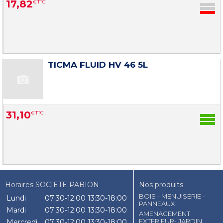
17
,
82
€
TTC
TICMA FLUID HV 46 5L
31
,
10
€
TTC
Horaires SOCIETE PABION
Nos produits
BOIS - MENUISERIE -
Lundi
07:30-12:00
13:30-18:00
PANNEAUX
Mardi
07:30-12:00
13:30-18:00
AMENAGEMENT
EXTERIEUR- JARDIN
Mercredi
07:30-12:00
13:30-18:00