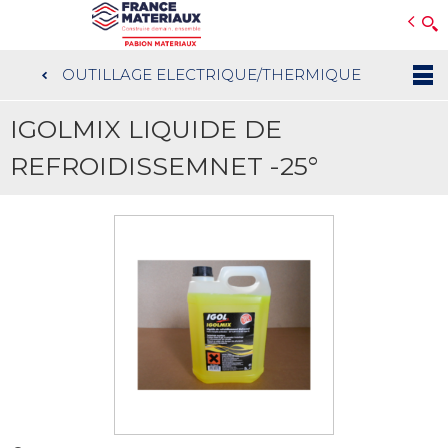
Open e-Commerce
Slogan Client
OUTILLAGE ELECTRIQUE/THERMIQUE
Aller
au
IGOLMIX LIQUIDE DE
contenu
principal
REFROIDISSEMNET -25°