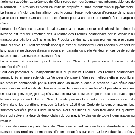
facilement accéder. La présence du Client ou de son représentant est indispensable lors de
la livraison. La livraison s’entend en limite de propriété et sans manutention supplémentaire.
La livraison n’inclut pas l’installation des Produits. Toute modification d’adresse de livraison
par le Client intervenant en cours d’expédition pourra entraîner un surcoût à la charge du
Client.
Lorsque le Client se charge de faire appel à un transporteur qu'il choisit lui-même, la
livraison est réputée effectuée dès la remise des Produits commandés par le Vendeur au
transporteur dès lors qu'il a remis les Produits vendus au transporteur qui les a acceptés
sans réserve. Le Client reconnaît donc que c'est au transporteur qu'il appartient d'effectuer
la livraison et ne dispose d'aucun recours en garantie contre le Vendeur en cas de défaut de
livraison des marchandises transportées.
La livraison est constituée par le transfert au Client de la possession physique ou du
contrôle du Produit.
Sauf cas particulier ou indisponibilité d'un ou plusieurs Produits, les Produits commandés
seront livrés en une seule fois. Le Vendeur s'engage à faire ses meilleurs efforts pour livrer
les produits commandés par le Client dans les délais ci-dessus précisés. Ces délais sont
communiqués à titre indicatif. Toutefois, si les Produits commandés n'ont pas été livrés dans
un délai de quinze (15) jours après la date indicative de livraison, pour toute autre cause que
la force majeure ou le fait du Client, la vente pourra être résolue à la demande écrite du
Client dans les conditions prévues à l’article L216-6 du Code de la consommation. Les
sommes versées par le Client lui seront alors restituées au plus tard dans les quatorze
jours qui suivent la date de dénonciation du contrat, à l'exclusion de toute indemnisation ou
retenue.
En cas de demande particulière du Client concernant les conditions d'emballage ou de
transport des produits commandés, dûment acceptées par écrit par le Vendeur, les coûts y