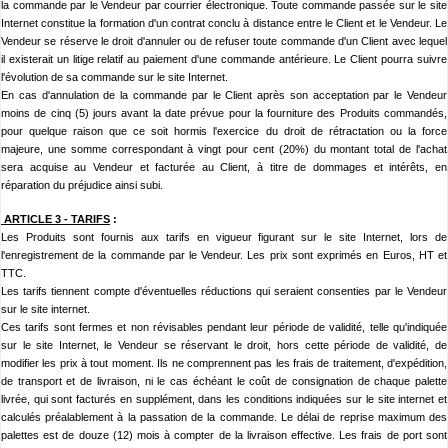
la commande par le Vendeur par courrier électronique. Toute commande passée sur le site
Internet constitue la formation d'un contrat conclu à distance entre le Client et le Vendeur. Le
Vendeur se réserve le droit d'annuler ou de refuser toute commande d'un Client avec lequel
il existerait un litige relatif au paiement d'une commande antérieure. Le Client pourra suivre
l'évolution de sa commande sur le site
Internet.
En cas d'annulation de la commande par le Client après son acceptation par le Vendeur
moins de cinq (5) jours avant la date prévue pour la fourniture des Produits commandés,
pour quelque raison que ce soit hormis l'exercice du droit de rétractation ou la force
majeure, une somme correspondant à vingt pour cent (20%) du montant total de l'achat
sera acquise au Vendeur et facturée au Client, à titre de dommages et intérêts, en
réparation du préjudice ainsi subi.
ARTICLE 3 -
TARIFS
:
Les Produits sont fournis aux tarifs en vigueur figurant sur le site
Internet, lors de
l'enregistrement de la commande par le Vendeur. Les prix sont exprimés en Euros, HT et
TTC.
Les tarifs tiennent compte d'éventuelles réductions qui seraient consenties par le Vendeur
sur le site
internet.
Ces tarifs sont fermes et non révisables pendant leur période de validité, telle qu'indiquée
sur le site
Internet, le Vendeur se réservant le droit, hors cette période de validité, de
modifier les prix à tout moment. Ils ne comprennent pas les frais de traitement, d'expédition,
de transport et de livraison, ni le cas échéant le coût de consignation de chaque palette
livrée, qui sont facturés en supplément, dans les conditions indiquées sur le site
internet et
calculés préalablement à la passation de la commande. Le délai de reprise maximum des
palettes est de douze (12) mois à compter de la livraison effective. Les frais de port sont