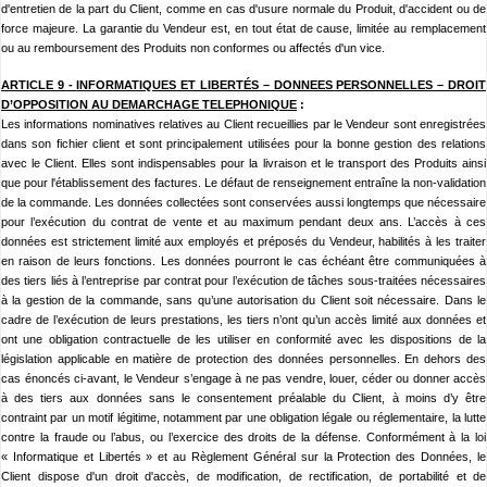
d'entretien de la part du Client, comme en cas d'usure normale du Produit, d'accident ou de
force majeure. La garantie du Vendeur est, en tout état de cause, limitée au remplacement
ou au remboursement des Produits non conformes ou affectés d'un vice.
ARTICLE 9 -
INFORMATIQUES ET LIBERTÉS – DONNEES PERSONNELLES – DROIT
D’OPPOSITION AU DEMARCHAGE TELEPHONIQUE
:
Les informations nominatives relatives au Client recueillies par le Vendeur sont enregistrées
dans son fichier client et sont principalement utilisées pour la bonne gestion des relations
avec le Client. Elles sont indispensables pour la livraison et le transport des Produits ainsi
que pour l'établissement des factures. Le défaut de renseignement entraîne la non-validation
de la commande. Les données collectées sont conservées aussi longtemps que nécessaire
pour l’exécution du contrat de vente et au maximum pendant deux ans. L’accès à ces
données est strictement limité aux employés et préposés du Vendeur, habilités à les traiter
en raison de leurs fonctions. Les données pourront le cas échéant être communiquées à
des tiers liés à l’entreprise par contrat pour l’exécution de tâches sous-traitées nécessaires
à la gestion de la commande, sans qu’une autorisation du Client soit nécessaire. Dans le
cadre de l’exécution de leurs prestations, les tiers n’ont qu’un accès limité aux données et
ont une obligation contractuelle de les utiliser en conformité avec les dispositions de la
législation applicable en matière de protection des données personnelles. En dehors des
cas énoncés ci-avant, le Vendeur s’engage à ne pas vendre, louer, céder ou donner accès
à des tiers aux données sans le consentement préalable du Client, à moins d’y être
contraint par un motif légitime, notamment par une obligation légale ou réglementaire, la lutte
contre la fraude ou l’abus, ou l’exercice des droits de la défense. Conformément à la loi
« Informatique et Libertés » et au Règlement Général sur la Protection des Données, le
Client dispose d'un droit d'accès, de modification, de rectification, de portabilité et de