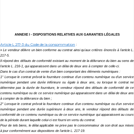
ANNEXE I -
DISPOSITIONS RELATIVES AUX GARANTIES LÉGALES
Article L 217-3 du Code de la consommation
:
«
Le vendeur délivre un bien conforme au contrat ainsi qu'aux critères énoncés à l'article L.
217-5.
Il répond des défauts de conformité existant au moment de la délivrance du bien au sens de
l'article L. 216-1, qui apparaissent dans un délai de deux ans à compter de celle-ci.
Dans le cas d'un contrat de vente d'un bien comportant des éléments numériques :
1° Lorsque le contrat prévoit la fourniture continue d'un contenu numérique ou d'un service
numérique pendant une durée inférieure ou égale à deux ans, ou lorsque le contrat ne
détermine pas la durée de fourniture, le vendeur répond des défauts de conformité de ce
contenu numérique ou de ce service numérique qui apparaissent dans un délai de deux ans
à compter de la délivrance du bien ;
2° Lorsque le contrat prévoit la fourniture continue d'un contenu numérique ou d'un service
numérique pendant une durée supérieure à deux ans, le vendeur répond des défauts de
conformité de ce contenu numérique ou de ce service numérique qui apparaissent au cours
de la période durant laquelle celui-ci est fourni en vertu du contrat.
Pour de tels biens, le délai applicable ne prive pas le consommateur de son droit aux mises
à jour conformément aux dispositions de l'article L. 217-19.