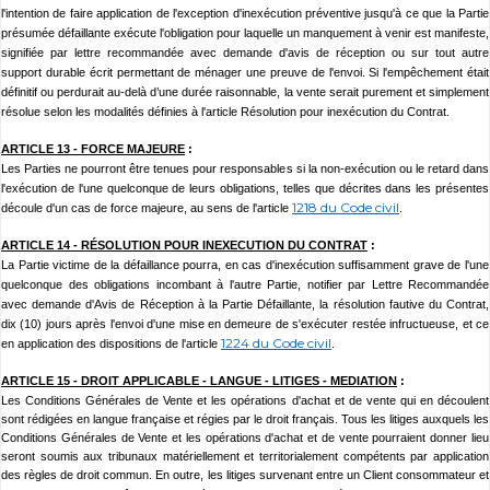
l'intention de faire application de l'exception d'inexécution préventive jusqu'à ce que la Partie
présumée défaillante exécute l'obligation pour laquelle un manquement à venir est manifeste,
signifiée par lettre recommandée avec demande d'avis de réception ou sur tout autre
support durable écrit permettant de ménager une preuve de l'envoi. Si l'empêchement était
définitif ou perdurait au-delà d’une durée raisonnable, la vente serait purement et simplement
résolue selon les modalités définies à l'article Résolution pour inexécution du Contrat.
ARTICLE 13 -
FORCE MAJEURE
:
Les Parties ne pourront être tenues pour responsables si la non-exécution ou le retard dans
l'exécution de l'une quelconque de leurs obligations, telles que décrites dans les présentes
1218 du Code civil
découle d'un cas de force majeure, au sens de l'article
.
ARTICLE 14 -
RÉSOLUTION POUR INEXECUTION DU CONTRAT
:
La Partie victime de la défaillance pourra, en cas d'inexécution suffisamment grave de l'une
quelconque des obligations incombant à l'autre Partie, notifier par Lettre Recommandée
avec demande d'Avis de Réception à la Partie Défaillante, la résolution fautive du Contrat,
dix (10) jours après l'envoi d'une mise en demeure de s'exécuter restée infructueuse, et ce
1224 du Code civil
en application des dispositions de l'article
.
ARTICLE 15 -
DROIT APPLICABLE - LANGUE - LITIGES - MEDIATION
:
Les Conditions Générales de Vente et les opérations d'achat et de vente qui en découlent
sont rédigées en langue française et régies par le droit français. Tous les litiges auxquels les
Conditions Générales de Vente et les opérations d'achat et de vente pourraient donner lieu
seront soumis aux tribunaux matériellement et territorialement compétents par application
des règles de droit commun.
En outre, les litiges survenant entre un Client consommateur et