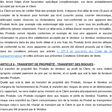
liés feront l'objet d'une facturation spécifique complémentaire, sur devis préalablement
accepté par écrit par le Client.
Le Client est tenu de vérifier l'état des produits livrés. Il dispose d'un délai de trois (3) jours à
compter de la livraison pour formuler par écrit (courrier postal, courrier électronique,
télécopie) toutes réserves ou réclamations pour non-conformité ou vice apparent des
Produits livrés (par exemple colis endommagé déjà ouvert ...), avec tous les justificatifs y
afférents (photos notamment). Passé ce délai et/ou à défaut d'avoir respecté ces formalités,
les Produits seront réputés conformes et exempts de tout vice apparent et aucune
réclamation ne pourra être valablement acceptée par le Vendeur. Le Vendeur remboursera
ou remplacera dans les plus brefs délais et à ses frais, les Produits livrés dont les défauts
de conformité ou les vices apparents ou cachés auront été dûment prouvés par le Client,
L 217-3 et suivants du Code de la
dans les conditions prévues aux articles
consommation
et celles prévues aux présentes Conditions Générales de Vente.
ARTICLE 6 -
TRANSFERT DE PROPRIÉTÉ - TRANSFERT DES RISQUES
:
Le transfert de propriété des Produits du Vendeur, au profit du Client, ne sera réalisé
qu'après complet paiement du prix par ce dernier, et ce quelle que soit la date de livraison
desdits Produits.
Quelle que soit la date du transfert de propriété des Produits, lorsque le Vendeur se
chargera de l’acheminement du Produit, le transfert des risques de perte et de détérioration
s'y rapportant, ne sera réalisé qu'au moment où le Client prendra physiquement possession
des Produits. Les Produits voyagent donc aux risques et périls du Vendeur. Toutefois, le
risque sera transféré au Client consommateur lors de la remise du Produit au transporteur
lorsque celui-ci aura été chargé du transport par le Client et que le choix du transporteur
n’aura pas été proposé par le Vendeur.