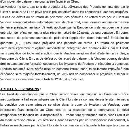
d'un moyen de paiement ne pourra être facturé au Client.
Le Vendeur ne sera pas tenu de procéder à la délivrance des Produits commandés par le
Client si celui-ci ne lui en paye pas le prix en totalité dans les conditions ci-dessus indiquées.
En cas de défaut ou de retard de paiement, des pénalités de retard dues par le Client au
Vendeur seront calculées automatiquement, de plein droit, sans formalité aucune ou mise en
demeure préalable, au taux d'intérêt appliqué par la Banque centrale européenne à son
opération de refinancement la plus récente majoré de 10 points de pourcentage ; En outre,
tout retard de paiement entraine de plein droit l'application d'une indemnité forfaitaire de
quarante (40) Euros, sans préjudice des pénalités de retard. Le retard de paiement
entraînera également l'exigibilité immédiate de l'intégralité des sommes dues par le Client,
sans préjudice de toute autre action que le Vendeur serait en droit d'intenter, à ce titre, à
l'encontre du Client. En cas de défaut ou de retard de paiement, le Vendeur pourra, de plein
droit et sans aucune formalité, suspendre les livraisons de Produits et résoudre la vente des
Produits restant à livrer. Après mise en demeure infructueuse, toute facture impayée à son
échéance sera majorée forfaitairement, de 20% afin de compenser le préjudice subi par le
Vendeur et ce conformément à l’article 1231-5 du Code civil.
ARTICLE 5 -
LIVRAISONS
:
Les Produits commandés par le Client seront retirés en magasin ou livrés en France
métropolitaine, à l'adresse indiquée par le Client lors de sa commande sur le site
Internet, à
la condition que cette adresse se situe dans la zone de livraison du Vendeur, cette
information étant indiquée au Client lors de la passation de la commande. Le délai
d'expédition est fonction de la disponibilité du Produit telle qu’indiquée sur la fiche Produit et
du mode livraison choisi. Les livraisons sont assurées par un transporteur indépendant, à
l'adresse mentionnée par le Client lors de la commande et à laquelle le transporteur pourra