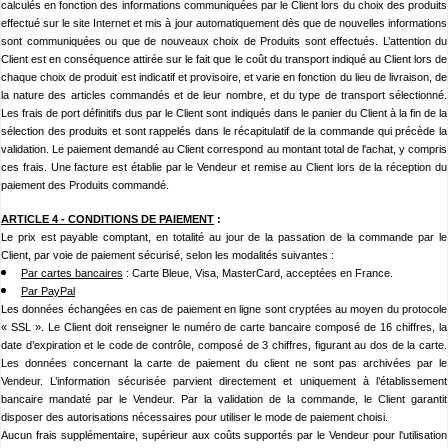
calculés en fonction des informations communiquées par le Client lors du choix des produits
effectué sur le site Internet et mis à jour automatiquement dès que de nouvelles informations
sont communiquées ou que de nouveaux choix de Produits sont effectués. L’attention du
Client est en conséquence attirée sur le fait que le coût du transport indiqué au Client lors de
chaque choix de produit est indicatif et provisoire, et varie en fonction du lieu de livraison, de
la nature des articles commandés et de leur nombre, et du type de transport sélectionné.
Les frais de port définitifs dus par le Client sont indiqués dans le panier du Client à la fin de la
sélection des produits et sont rappelés dans le récapitulatif de la commande qui précède la
validation. Le paiement demandé au Client correspond au montant total de l'achat, y compris
ces frais. Une facture est établie par le Vendeur et remise au Client lors de la réception du
paiement des Produits commandé.
ARTICLE 4 -
CONDITIONS DE PAIEMENT
:
Le prix est payable comptant, en totalité au jour de la passation de la commande par le
Client, par voie de paiement sécurisé, selon les modalités suivantes :
Par cartes bancaires
: Carte Bleue, Visa, MasterCard, acceptées en France.
Par PayPal
Les données échangées en cas de paiement en ligne sont cryptées au moyen du protocole
« SSL ». Le Client doit renseigner le numéro de carte bancaire composé de 16 chiffres, la
date d’expiration et le code de contrôle, composé de 3 chiffres, figurant au dos de la carte.
Les données concernant la carte de paiement du client ne sont pas archivées par le
Vendeur. L’information sécurisée parvient directement et uniquement à l’établissement
bancaire mandaté par le Vendeur. Par la validation de la commande, le Client garantit
disposer des autorisations nécessaires pour utiliser le mode de paiement choisi.
Aucun frais supplémentaire, supérieur aux coûts supportés par le Vendeur pour l'utilisation