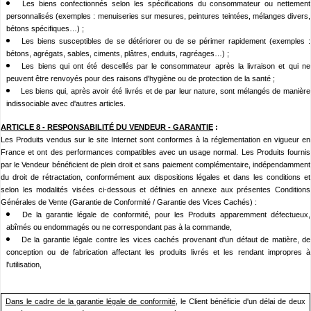
Les biens confectionnés selon les spécifications du consommateur ou nettement
personnalisés (exemples : menuiseries sur mesures, peintures teintées, mélanges divers,
bétons spécifiques…) ;
Les biens susceptibles de se détériorer ou de se périmer rapidement (exemples :
bétons, agrégats, sables, ciments, plâtres, enduits, ragréages…) ;
Les biens qui ont été descellés par le consommateur après la livraison et qui ne
peuvent être renvoyés pour des raisons d'hygiène ou de protection de la santé ;
Les biens qui, après avoir été livrés et de par leur nature, sont mélangés de manière
indissociable avec d'autres articles.
ARTICLE 8 -
RESPONSABILITÉ DU VENDEUR - GARANTIE
:
Les Produits vendus sur le site
Internet sont conformes à la réglementation en vigueur en
France et ont des performances compatibles avec un usage normal. Les Produits fournis
par le Vendeur bénéficient de plein droit et sans paiement complémentaire, indépendamment
du droit de rétractation, conformément aux dispositions légales et dans les conditions et
selon les modalités visées ci-dessous et définies en annexe aux présentes Conditions
Générales de Vente (Garantie de Conformité / Garantie des Vices Cachés) :
De la garantie légale de conformité, pour les Produits apparemment défectueux,
abîmés ou endommagés ou ne correspondant pas à la commande,
De la garantie légale contre les vices cachés provenant d'un défaut de matière, de
conception ou de fabrication affectant les produits livrés et les rendant impropres à
l'utilisation,
Dans le cadre de la garantie légale de conformité
, le Client bénéficie d'un délai de deux