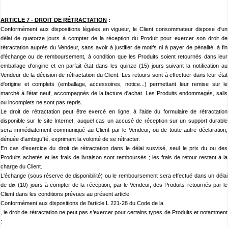
ARTICLE 7 -
DROIT DE RÉTRACTATION
:
Conformément aux dispositions légales en vigueur, le Client consommateur dispose d'un
délai de quatorze jours à compter de la réception du Produit pour exercer son droit de
rétractation auprès du Vendeur, sans avoir à justifier de motifs ni à payer de pénalité, à fin
d'échange ou de remboursement, à condition que les Produits soient retournés dans leur
emballage d'origine et en parfait état dans les quinze (15) jours suivant la notification au
Vendeur de la décision de rétractation du Client. Les retours sont à effectuer dans leur état
d'origine et complets (emballage, accessoires, notice...) permettant leur remise sur le
marché à l'état neuf, accompagnés de la facture d'achat. Les Produits endommagés, salis
ou incomplets ne sont pas repris.
Le droit de rétractation peut être exercé en ligne, à l'aide du formulaire de rétractation
disponible sur le site
Internet, auquel cas un accusé de réception sur un support durable
sera immédiatement communiqué au Client par le Vendeur, ou de toute autre déclaration,
dénuée d'ambiguïté, exprimant la volonté de se rétracter.
En cas d'exercice du droit de rétractation dans le délai susvisé, seul le prix du ou des
Produits achetés et les frais de livraison sont remboursés ; les frais de retour restant à la
charge du Client.
L'échange (sous réserve de disponibilité) ou le remboursement sera effectué dans un délai
de dix (10) jours à compter de la réception, par le Vendeur, des Produits retournés par le
Client dans les conditions prévues au présent article.
Conformément aux dispositions de l’article L 221-28 du Code de la
, le droit de rétractation ne peut pas s’exercer pour certains types de Produits et notamment
: