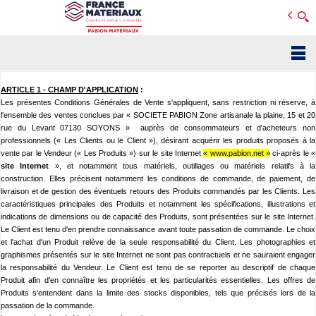
Open e-Commerce
Slogan Client
Aller
au
ARTICLE 1
- CHAMP D'APPLICATION
:
contenu
Les présentes Conditions Générales de Vente s'appliquent, sans restriction ni réserve, à
principal
l'ensemble des ventes conclues par « SOCIETE PABION Zone artisanale la plaine, 15 et 20
rue du Levant 07130 SOYONS »
auprès de consommateurs et d'acheteurs non
professionnels (« Les Clients ou le Client »), désirant acquérir les produits proposés à la
vente par le Vendeur (« Les Produits ») sur le site
Internet
« www.pabion.net »
ci-après le «
site Internet
», et notamment tous matériels, outillages ou matériels relatifs à la
construction. Elles précisent notamment les conditions de commande, de paiement, de
livraison et de gestion des éventuels retours des Produits commandés par les Clients. Les
caractéristiques principales des Produits et notamment les spécifications, illustrations et
indications de dimensions ou de capacité des Produits, sont présentées sur le site
Internet.
Le Client est tenu d'en prendre connaissance avant toute passation de commande. Le choix
et l'achat d'un Produit relève de la seule responsabilité du Client. Les photographies et
graphismes présentés sur le site
Internet ne sont pas contractuels et ne sauraient engager
la responsabilité du Vendeur. Le Client est tenu de se reporter au descriptif de chaque
Produit afin d'en connaître les propriétés et les particularités essentielles. Les offres de
Produits s'entendent dans la limite des stocks disponibles, tels que précisés lors de la
passation de la commande.