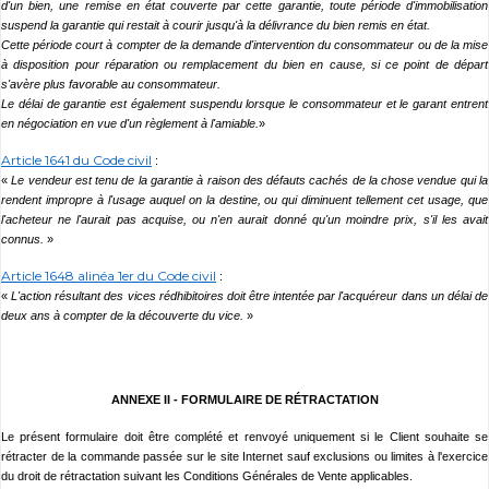
d'un bien, une remise en état couverte par cette garantie, toute période d'immobilisation
suspend la garantie qui restait à courir jusqu'à la délivrance du bien remis en état.
Cette période court à compter de la demande d'intervention du consommateur ou de la mise
à disposition pour réparation ou remplacement du bien en cause, si ce point de départ
s'avère plus favorable au consommateur.
Le délai de garantie est également suspendu lorsque le consommateur et le garant entrent
en négociation en vue d'un règlement à l'amiable.
»
Article 1641 du Code civil
:
«
Le vendeur est tenu de la garantie à raison des défauts cachés de la chose vendue qui la
rendent impropre à l'usage auquel on la destine, ou qui diminuent tellement cet usage, que
l'acheteur ne l'aurait pas acquise, ou n'en aurait donné qu'un moindre prix, s'il les avait
connus.
»
Article 1648 alinéa 1er du Code civil
:
«
L'action résultant des vices rédhibitoires doit être intentée par l'acquéreur dans un délai de
deux ans à compter de la découverte du vice.
»
ANNEXE II -
FORMULAIRE DE RÉTRACTATION
Le présent formulaire doit être complété et renvoyé uniquement si le Client souhaite se
rétracter de la commande passée sur le site Internet sauf exclusions ou limites à l'exercice
du droit de rétractation suivant les Conditions Générales de Vente applicables.