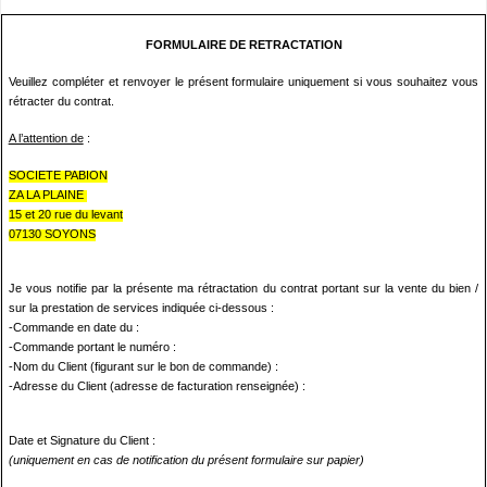
FORMULAIRE DE RETRACTATION
Veuillez compléter et renvoyer le présent formulaire uniquement si vous souhaitez vous
rétracter du contrat.
A l’attention de
:
SOCIETE PABION
ZA LA PLAINE
15 et 20 rue du levant
07130 SOYONS
Je vous notifie par la présente ma rétractation du contrat portant sur la vente du bien /
sur la prestation de services indiquée ci-dessous :
-Commande en date du :
-Commande portant le numéro :
-Nom du Client (figurant sur le bon de commande) :
-Adresse du Client (adresse de facturation renseignée) :
Date et Signature du Client :
(uniquement en cas de notification du présent formulaire sur papier)