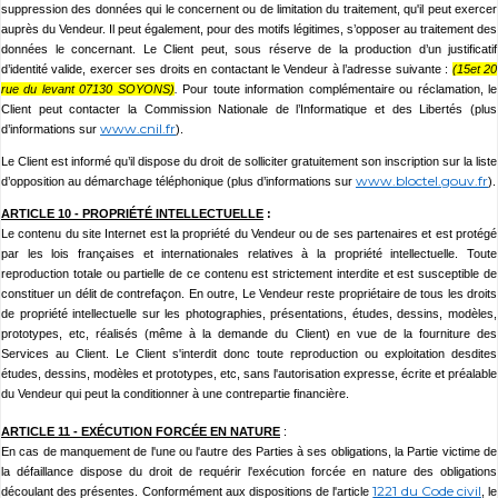
suppression des données qui le concernent ou de limitation du traitement, qu'il peut exercer
auprès du Vendeur. Il peut également, pour des motifs légitimes, s’opposer au traitement des
données le concernant. Le Client peut, sous réserve de la production d’un justificatif
d’identité valide, exercer ses droits en contactant le Vendeur à l’adresse suivante :
(15
et 20
rue du levant 07130 SOYONS)
.
Pour toute information complémentaire ou réclamation, le
Client peut contacter la Commission Nationale de l’Informatique et des Libertés (plus
www.cnil.fr
d’informations sur
).
Le Client est informé qu’il dispose du droit de solliciter gratuitement son inscription sur la liste
www.bloctel.gouv.fr
d’opposition au démarchage téléphonique (plus d’informations sur
).
ARTICLE 10 -
PROPRIÉTÉ INTELLECTUELLE
:
Le contenu du site
Internet est la propriété du Vendeur ou de ses partenaires et est protégé
par les lois françaises et internationales relatives à la propriété intellectuelle. Toute
reproduction totale ou partielle de ce contenu est strictement interdite et est susceptible de
constituer un délit de contrefaçon. En outre, Le Vendeur reste propriétaire de tous les droits
de propriété intellectuelle sur les photographies, présentations, études, dessins, modèles,
prototypes, etc, réalisés (même à la demande du Client) en vue de la fourniture des
Services au Client. Le Client s'interdit donc toute reproduction ou exploitation desdites
études, dessins, modèles et prototypes, etc, sans l'autorisation expresse, écrite et préalable
du Vendeur qui peut la conditionner à une contrepartie financière.
ARTICLE 11 -
EXÉCUTION FORCÉE EN NATURE
:
En cas de manquement de l'une ou l'autre des Parties à ses obligations, la Partie victime de
la défaillance dispose du droit de requérir l'exécution forcée en nature des obligations
1221 du Code civil
découlant des présentes. Conformément aux dispositions de l'article
, le