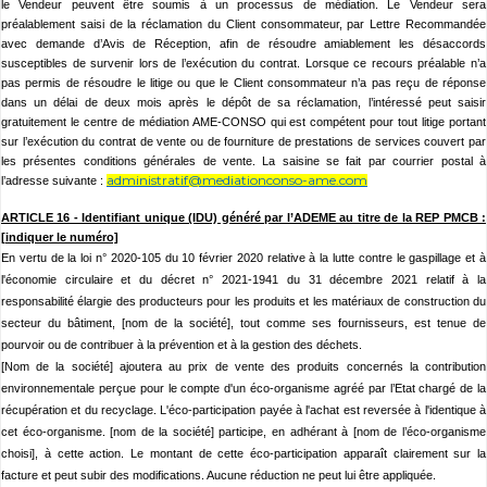
le Vendeur peuvent être soumis à un processus de médiation. Le Vendeur sera
préalablement saisi de la réclamation du Client consommateur, par Lettre Recommandée
avec demande d’Avis de Réception, afin de résoudre amiablement les désaccords
susceptibles de survenir lors de l’exécution du contrat. Lorsque ce recours préalable n’a
pas permis de résoudre le litige ou que le Client consommateur n’a pas reçu de réponse
dans un délai de deux mois après le dépôt de sa réclamation, l’intéressé peut saisir
gratuitement le centre de médiation AME-CONSO qui est compétent pour tout litige portant
sur l’exécution du contrat de vente ou de fourniture de prestations de services couvert par
les présentes conditions générales de vente. La saisine se fait par courrier postal à
administratif@mediationconso-ame.com
l’adresse suivante :
ARTICLE 16 - Identifiant unique (IDU) généré par l’ADEME au titre de la REP PMCB :
[indiquer le numéro]
En vertu de la loi n° 2020-105 du 10 février 2020 relative à la lutte contre le gaspillage et à
l'économie circulaire et du décret n° 2021-1941 du 31 décembre 2021 relatif à la
responsabilité élargie des producteurs pour les produits et les matériaux de construction du
secteur du bâtiment, [nom de la société], tout comme ses fournisseurs, est tenue de
pourvoir ou de contribuer à la prévention et à la gestion des déchets.
[Nom de la société] ajoutera au prix de vente des produits concernés la contribution
environnementale perçue pour le compte d'un éco-organisme agréé par l’Etat chargé de la
récupération et du recyclage. L'éco-participation payée à l'achat est reversée à l'identique à
cet éco-organisme. [nom de la société] participe, en adhérant à [nom de l’éco-organisme
choisi], à cette action. Le montant de cette éco-participation apparaît clairement sur la
facture et peut subir des modifications. Aucune réduction ne peut lui être appliquée.