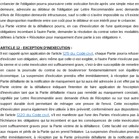
créancier de l'obligation pourra poursuivre cette exécution forcée après une simple mise en
demeure, adressée au débiteur de l'obligation par Lettre Recommandée avec demande
d’Avis de Réception demeurée infructueuse, sauf si celle-ci s'avère impossible ou s'il existe
une disproportion manifeste entre son coût pour le débiteur et son intérêt pour le créancier.
La Partie victime de la défaillance pourra, en cas d'inexécution de l'une quelconque des
obligations incombant à l'autre Partie, demander la résolution du contrat selon les modalités
définies à l'article « Résolution pour manquement d'une partie à ses obligations ».
ARTICLE 12 - EXCEPTION D’INEXECUTION
:
1219 du Code civil
Il est rappelé qu'en application de l'article
, chaque Partie pourra refuser
d'exécuter son obligation, alors même que celle-ci est exigible, si l'autre Partie n'exécute pas
la sienne et si cette inexécution est suffisamment grave, c'est-à-dire susceptible de remettre
en cause la poursuite du contrat ou de bouleverser fondamentalement son équilibre
économique. La suspension d'exécution prendra effet immédiatement, à réception par la
Partie défaillante de la notification de manquement qui lui aura été adressée à cet effet par la
Partie victime de la défaillance indiquant l'intention de faire application de l'exception
d'inexécution tant que la Partie défaillante n'aura pas remédié au manquement constaté,
signifiée par Lettre Recommandée avec demande d'Avis de Réception ou sur tout autre
support durable écrit permettant de ménager une preuve de l'envoi. Cette exception
d'inexécution pourra également être utilisée à titre préventif, conformément aux dispositions
1220 du Code civil
de l'article
, s'il est manifeste que l'une des Parties n'exécutera pas à
l'échéance les obligations qui lui incombent et que les conséquences de cette inexécution
sont suffisamment graves pour la Partie victime de la défaillance. Cette faculté est utilisée
aux risques et périls de la Partie qui en prend l'initiative. La suspension d'exécution prendra
effet immédiatement, à réception par la Partie présumée défaillante de la notification de