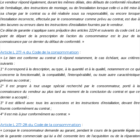
Le vendeur répond également, durant les mêmes délais, des défauts de conformité résultant
de l'emballage, des instructions de montage, ou de l'installation lorsque celle-ci a été mise à
sa charge par le contrat ou a été réalisée sous sa responsabilité, ou encore lorsque
l'installation incorrecte, effectuée par le consommateur comme prévu au contrat, est due à
des lacunes ou erreurs dans les instructions d'installation fournies par le vendeur.
Ce délai de garantie s'applique sans préjudice des articles 2224 et suivants du code civil. Le
point de départ de la prescription de l'action du consommateur est le jour de la
connaissance par ce dernier du défaut de conformité.
»
Article L 217-4 du Code de la consommation
:
«
Le bien est conforme au contrat s'il répond notamment, le cas échéant, aux critères
suivants :
1° Il correspond à la description, au type, à la quantité et à la qualité, notamment en ce qui
concerne la fonctionnalité, la compatibilité, l'interopérabilité, ou toute autre caractéristique
prévues au contrat ;
2° Il est propre à tout usage spécial recherché par le consommateur, porté à la
connaissance du vendeur au plus tard au moment de la conclusion du contrat et que ce
dernier a accepté ;
3° Il est délivré avec tous les accessoires et les instructions d'installation, devant être
fournis conformément au contrat ;
4° Il est mis à jour conformément au contrat.
»
Article L 217-28 du Code de la consommation
:
«
Lorsque le consommateur demande au garant, pendant le cours de la garantie légale ou
de la garantie commerciale qui lui a été consentie lors de l'acquisition ou de la réparation