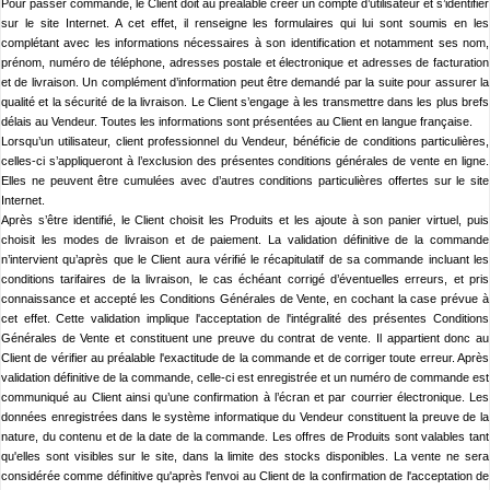
Pour passer commande, le Client doit au préalable créer un compte d’utilisateur et s’identifier
sur le site Internet. A cet effet, il renseigne les formulaires qui lui sont soumis en les
complétant avec les informations nécessaires à son identification et notamment ses nom,
prénom, numéro de téléphone, adresses postale et électronique et adresses de facturation
et de livraison. Un complément d’information peut être demandé par la suite pour assurer la
qualité et la sécurité de la livraison. Le Client s’engage à les transmettre dans les plus brefs
délais au Vendeur. Toutes les informations sont présentées au Client en langue française.
Lorsqu’un utilisateur, client professionnel du Vendeur, bénéficie de conditions particulières,
celles-ci s’appliqueront à l’exclusion des présentes conditions générales de vente en ligne.
Elles ne peuvent être cumulées avec d’autres conditions particulières offertes sur le site
Internet.
Après s’être identifié, le Client choisit les Produits et les ajoute à son panier virtuel, puis
choisit les modes de livraison et de paiement. La validation définitive de la commande
n’intervient qu’après que le Client aura vérifié le récapitulatif de sa commande incluant les
conditions tarifaires de la livraison, le cas échéant corrigé d’éventuelles erreurs, et pris
connaissance et accepté les Conditions Générales de Vente, en cochant la case prévue à
cet effet. Cette validation implique l'acceptation de l'intégralité des présentes Conditions
Générales de Vente et constituent une preuve du contrat de vente. Il appartient donc au
Client de vérifier au préalable l'exactitude de la commande et de corriger toute erreur. Après
validation définitive de la commande, celle-ci est enregistrée et un numéro de commande est
communiqué au Client ainsi qu’une confirmation à l’écran et par courrier électronique. Les
données enregistrées dans le système informatique du Vendeur constituent la preuve de la
nature, du contenu et de la date de la commande. Les offres de Produits sont valables tant
qu'elles sont visibles sur le site, dans la limite des stocks disponibles. La vente ne sera
considérée comme définitive qu'après l'envoi au Client de la confirmation de l'acceptation de