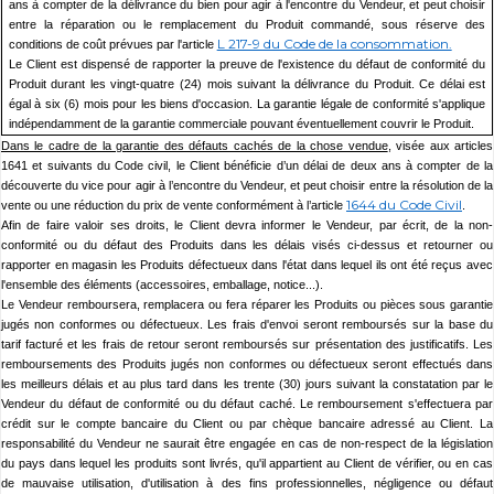
ans à compter de la délivrance du bien pour agir à l'encontre du Vendeur, et peut choisir
entre la réparation ou le remplacement du Produit commandé, sous réserve des
L 217-9 du Code de la consommation.
conditions de coût prévues par l'article
Le Client est dispensé de rapporter la preuve de l'existence du défaut de conformité du
Produit durant les vingt-quatre (24) mois suivant la délivrance du Produit. Ce délai est
égal à six (6) mois pour les biens d'occasion. La garantie légale de conformité s'applique
indépendamment de la garantie commerciale pouvant éventuellement couvrir le Produit.
Dans le cadre de la garantie des défauts cachés de la chose vendue
, visée aux articles
1641 et suivants du Code civil, le Client bénéficie d’un délai de deux ans à compter de la
découverte du vice pour agir à l’encontre du Vendeur, et peut choisir entre la résolution de la
1644 du Code Civil
vente ou une réduction du prix de vente conformément à l’article
.
Afin de faire valoir ses droits, le Client devra informer le Vendeur, par écrit, de la non-
conformité ou du défaut des Produits dans les délais visés ci-dessus et retourner ou
rapporter en magasin les Produits défectueux dans l'état dans lequel ils ont été reçus avec
l'ensemble des éléments (accessoires, emballage, notice...).
Le Vendeur remboursera, remplacera ou fera réparer les Produits ou pièces sous garantie
jugés non conformes ou défectueux. Les frais d'envoi seront remboursés sur la base du
tarif facturé et les frais de retour seront remboursés sur présentation des justificatifs. Les
remboursements des Produits jugés non conformes ou défectueux seront effectués dans
les meilleurs délais et au plus tard dans les trente (30) jours suivant la constatation par le
Vendeur du défaut de conformité ou du défaut caché. Le remboursement s'effectuera par
crédit sur le compte bancaire du Client ou par chèque bancaire adressé au Client. La
responsabilité du Vendeur ne saurait être engagée en cas de non-respect de la législation
du pays dans lequel les produits sont livrés, qu'il appartient au Client de vérifier, ou en cas
de mauvaise utilisation, d'utilisation à des fins professionnelles, négligence ou défaut