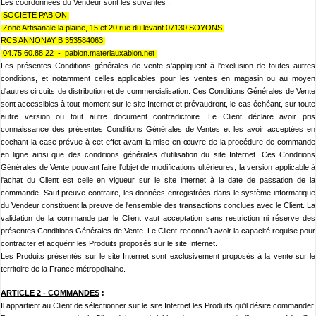
Les coordonnées du Vendeur sont les suivantes :
SOCIETE PABION
Zone Artisanale la plaine, 15 et 20 rue du levant 07130 SOYONS
RCS ANNONAY B 353584063
04.75.60.88.22 - pabion.materiauxabion.net
Les présentes Conditions générales de vente s'appliquent à l'exclusion de toutes autres
conditions, et notamment celles applicables pour les ventes en magasin ou au moyen
d'autres circuits de distribution et de commercialisation. Ces Conditions Générales de Vente
sont accessibles à tout moment sur le site
Internet et prévaudront, le cas échéant, sur toute
autre version ou tout autre document contradictoire. Le Client déclare avoir pris
connaissance des présentes Conditions Générales de Ventes et les avoir acceptées en
cochant la case prévue à cet effet avant la mise en œuvre de la procédure de commande
en ligne ainsi que des conditions générales d'utilisation du site
Internet. Ces Conditions
Générales de Vente pouvant faire l'objet de modifications ultérieures, la version applicable à
l'achat du Client est celle en vigueur sur le site
internet à la date de passation de la
commande. Sauf preuve contraire, les données enregistrées dans le système informatique
du Vendeur constituent la preuve de l'ensemble des transactions conclues avec le Client. La
validation de la commande par le Client vaut acceptation sans restriction ni réserve des
présentes Conditions Générales de Vente. Le Client reconnaît avoir la capacité requise pour
contracter et acquérir les Produits proposés sur le site
Internet.
Les Produits présentés sur le site Internet sont exclusivement proposés à la vente sur le
territoire de la France métropolitaine.
ARTICLE 2 -
COMMANDES
:
Il appartient au Client de sélectionner sur le site
Internet les Produits qu'il désire commander.