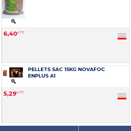
6
,
40
€
TTC
PELLETS SAC 15KG NOVAFOC
ENPLUS A1
5
,
29
€
TTC