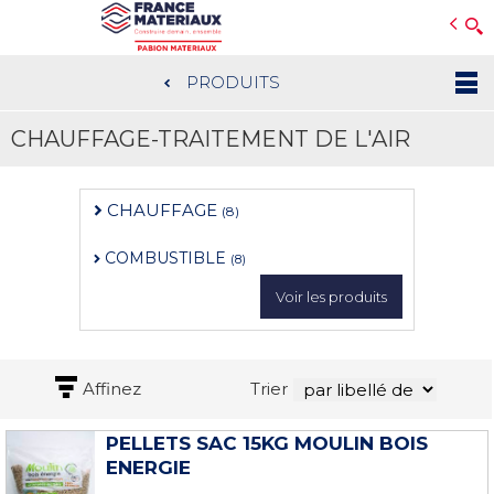
Open e-Commerce
Slogan Client
PRODUITS
Aller
au
CHAUFFAGE-TRAITEMENT DE L'AIR
contenu
principal
CHAUFFAGE
(8)
COMBUSTIBLE
(8)
Voir les produits
Affinez
Trier
PELLETS SAC 15KG MOULIN BOIS
ENERGIE