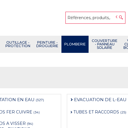
COUVERTURE
OUTILLAGE -
PEINTURE -
PLOMBERIE
- PANNEAU
C
PROTECTION
DROGUERIE
SOLAIRE
B
TATION EN EAU
EVACUATION DE L-EAU
(327)
DS FER CUIVRE
TUBES ET RACCORDS
(34)
(25)
S A VISSER
(94)