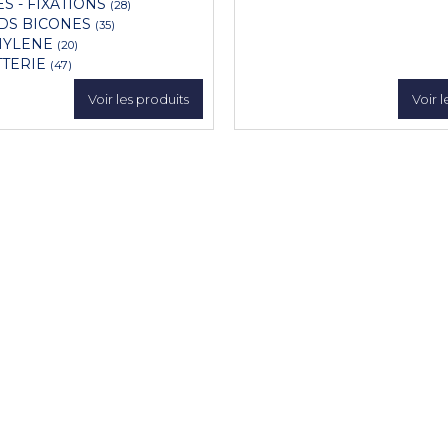
ES - FIXATIONS
(28)
DS BICONES
(35)
HYLENE
(20)
TTERIE
(47)
Voir les produits
Voir l