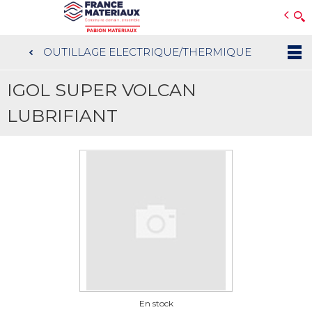
Open e-Commerce
Slogan Client
OUTILLAGE ELECTRIQUE/THERMIQUE
Aller
au
IGOL SUPER VOLCAN
contenu
principal
LUBRIFIANT
En stock