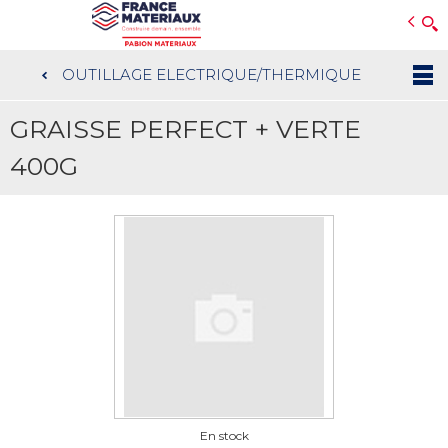
Open e-Commerce
Slogan Client
OUTILLAGE ELECTRIQUE/THERMIQUE
Aller
au
GRAISSE PERFECT + VERTE
contenu
principal
400G
En stock