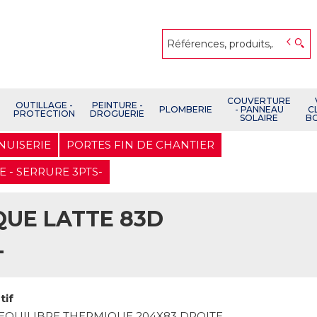
COUVERTURE
OUTILLAGE -
PEINTURE -
PLOMBERIE
- PANNEAU
C
PROTECTION
DROGUERIE
SOLAIRE
B
NUISERIE
PORTES FIN DE CHANTIER
 - SERRURE 3PTS-
QUE LATTE 83D
-
tif
EQUILIBRE THERMIQUE 204X83 DROITE