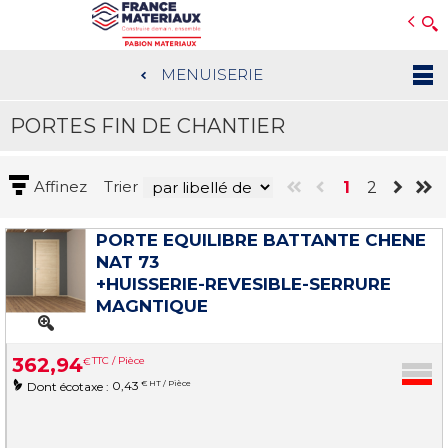
Open e-Commerce
Slogan Client
MENUISERIE
Aller
au
PORTES FIN DE CHANTIER
contenu
principal
Affinez
Trier
1
2
PORTE EQUILIBRE BATTANTE CHENE
NAT 73
+HUISSERIE-REVESIBLE-SERRURE
MAGNTIQUE
362
,
94
€
TTC / Pièce
0,43
€ HT / Pièce
Dont écotaxe :