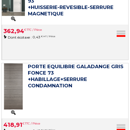
93
+HUISSERIE-REVESIBLE-SERRURE
MAGNETIQUE
362
,
94
€
TTC / Pièce
0,43
€ HT / Pièce
Dont écotaxe :
PORTE EQUILIBRE GALADANGE GRIS
FONCE 73
+HABILLAGE+SERRURE
CONDAMNATION
418
,
91
€
TTC / Pièce
€ HT / Pièce