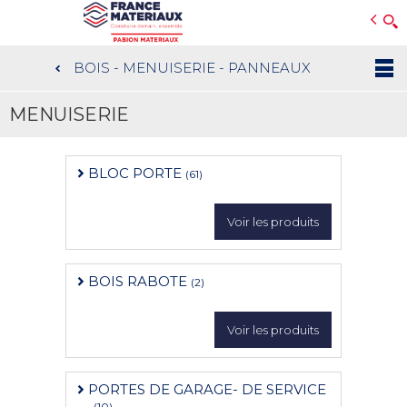
Open e-Commerce
Slogan Client
BOIS - MENUISERIE - PANNEAUX
Aller
au
MENUISERIE
contenu
principal
BLOC PORTE
(61)
Voir les produits
BOIS RABOTE
(2)
Voir les produits
PORTES DE GARAGE- DE SERVICE
(10)