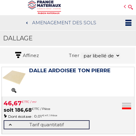
Open e-Commerce
Slogan Client
AMENAGEMENT DES SOLS
Aller
au
DALLAGE
contenu
principal
Affinez
Trier
DALLE ARDOISEE TON PIERRE
46
,
67
€
TTC / m
2
€
TTC / Pièce
soit
186
,
68
0,01
€ HT / Pièce
Dont écotaxe :
Tarif quantitatif