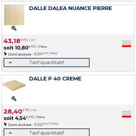
DALLE DALEA NUANCE PIERRE
43
,
18
€
TTC / m
2
€
TTC / Pièce
soit
10
,
80
0,01
€ HT / Pièce
Dont écotaxe :
Tarif quantitatif
DALLE P 40 CREME
28
,
40
€
TTC / m
2
€
TTC / Pièce
soit
4
,
54
0,02
€ HT / Pièce
Dont écotaxe :
Tarif quantitatif