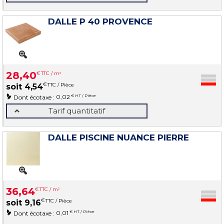
DALLE P 40 PROVENCE
28
,
40
€
TTC / m
2
€
TTC / Pièce
soit
4
,
54
0,02
€ HT / Pièce
Dont écotaxe :
Tarif quantitatif
DALLE PISCINE NUANCE PIERRE
36
,
64
€
TTC / m
2
€
TTC / Pièce
soit
9
,
16
0,01
€ HT / Pièce
Dont écotaxe :