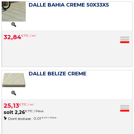
DALLE BAHIA CREME 50X33X5
32
,
84
€
TTC / m
2
DALLE BELIZE CREME
25
,
13
€
TTC / m
2
€
TTC / Pièce
soit
2
,
26
0,01
€ HT / Pièce
Dont écotaxe :