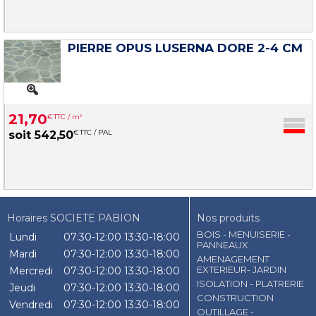
PIERRE OPUS LUSERNA DORE 2-4 CM
21
,
70
€
TTC / m
2
€
TTC / PAL
soit
542
,
50
Horaires SOCIETE PABION
Nos produits
BOIS - MENUISERIE -
Lundi
07:30-12:00
13:30-18:00
PANNEAUX
Mardi
07:30-12:00
13:30-18:00
AMENAGEMENT
EXTERIEUR- JARDIN
Mercredi
07:30-12:00
13:30-18:00
ISOLATION - PLATRERIE
Jeudi
07:30-12:00
13:30-18:00
CONSTRUCTION
Vendredi
07:30-12:00
13:30-18:00
OUTILLAGE -