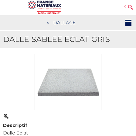
Open e-Commerce
Slogan Client
DALLAGE
Aller
au
DALLE SABLEE ECLAT GRIS
contenu
principal
Descriptif
Dalle Eclat