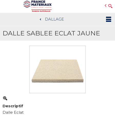
Open e-Commerce
Slogan Client
DALLAGE
Aller
au
DALLE SABLEE ECLAT JAUNE
contenu
principal
Descriptif
Dalle Eclat