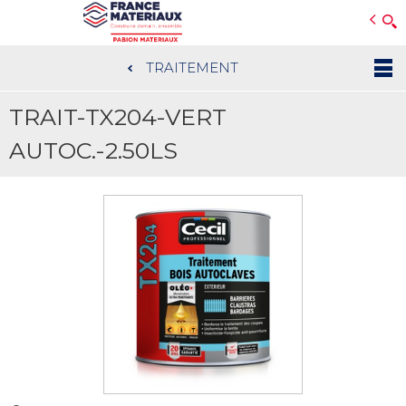
Open e-Commerce
Slogan Client
TRAITEMENT
Aller
au
TRAIT-TX204-VERT
contenu
principal
AUTOC.-2.50LS