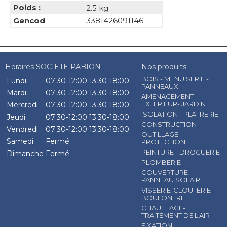
Poids :
2.5 kg
Gencod
3381426091146
Horaires SOCIETE PABION
Nos produits
BOIS - MENUISERIE -
Lundi
07:30-12:00
13:30-18:00
PANNEAUX
Mardi
07:30-12:00
13:30-18:00
AMENAGEMENT
EXTERIEUR- JARDIN
Mercredi
07:30-12:00
13:30-18:00
ISOLATION - PLATRERIE
Jeudi
07:30-12:00
13:30-18:00
CONSTRUCTION
Vendredi
07:30-12:00
13:30-18:00
OUTILLAGE -
Samedi
Fermé
PROTECTION
PEINTURE - DROGUERIE
Dimanche
Fermé
PLOMBERIE
COUVERTURE -
PANNEAU SOLAIRE
VISSERIE-CLOUTERIE-
BOULONERIE
CHAUFFAGE-
TRAITEMENT DE L'AIR
FIXATION -