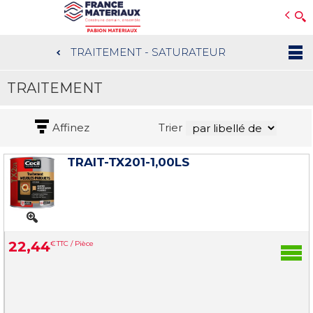
Open e-Commerce
Slogan Client
TRAITEMENT - SATURATEUR
Aller
au
TRAITEMENT
contenu
principal
Affinez
Trier
TRAIT-TX201-1,00LS
22
,
44
€
TTC / Pièce