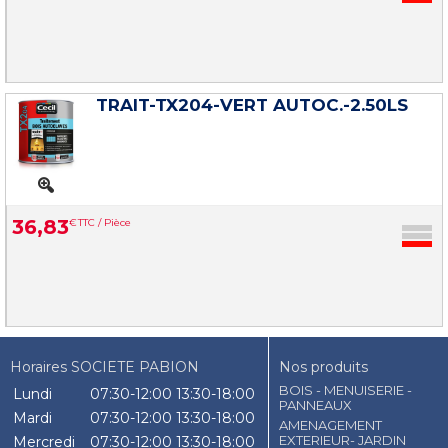
TRAIT-TX204-VERT AUTOC.-2.50LS
36
,
83
€
TTC / Pièce
Horaires SOCIETE PABION
Nos produits
BOIS - MENUISERIE -
Lundi
07:30-12:00
13:30-18:00
PANNEAUX
Mardi
07:30-12:00
13:30-18:00
AMENAGEMENT
EXTERIEUR- JARDIN
Mercredi
07:30-12:00
13:30-18:00