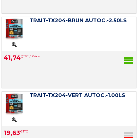
TRAIT-TX204-BRUN AUTOC.-2.50LS
41
,
74
€
TTC / Pièce
TRAIT-TX204-VERT AUTOC.-1.00LS
19
,
63
€
TTC