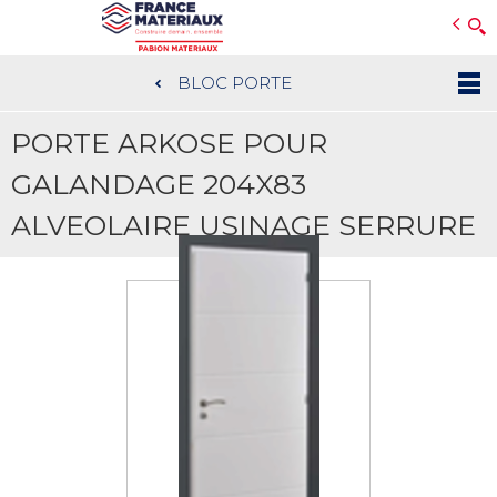
Open e-Commerce
Slogan Client
BLOC PORTE
Aller
au
PORTE ARKOSE POUR
contenu
principal
GALANDAGE 204X83
ALVEOLAIRE USINAGE SERRURE