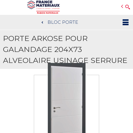
Open e-Commerce
Slogan Client
BLOC PORTE
Aller
au
PORTE ARKOSE POUR
contenu
principal
GALANDAGE 204X73
ALVEOLAIRE USINAGE SERRURE