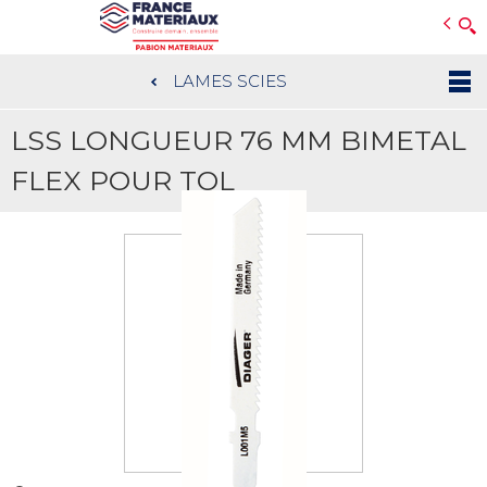
Open e-Commerce
Slogan Client
LAMES SCIES
Aller
au
LSS LONGUEUR 76 MM BIMETAL
contenu
principal
FLEX POUR TOL