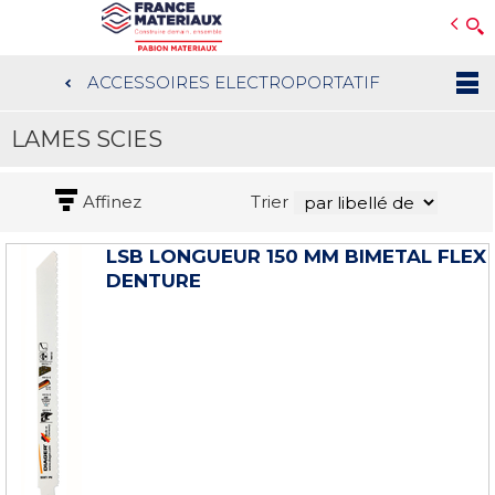
Open e-Commerce
Slogan Client
ACCESSOIRES ELECTROPORTATIF
Aller
au
LAMES SCIES
contenu
principal
Affinez
Trier
LSB LONGUEUR 150 MM BIMETAL FLEX
DENTURE