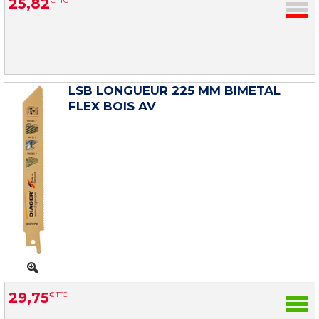
25
,
82
€
TTC
LSB LONGUEUR 225 MM BIMETAL
FLEX BOIS AV
29
,
75
€
TTC