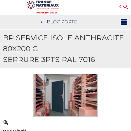
Open e-Commerce
Slogan Client
BLOC PORTE
Aller
au
BP SERVICE ISOLE ANTHRACITE
contenu
principal
80X200 G
SERRURE 3PTS RAL 7016