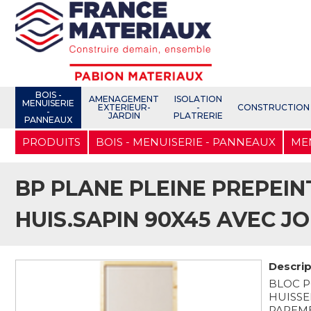
Open e-Commerce
Slogan Client
BOIS -
AMENAGEMENT
ISOLATION
MENUISERIE
EXTERIEUR-
-
CONSTRUCTION
-
JARDIN
PLATRERIE
PANNEAUX
Aller
PRODUITS
BOIS - MENUISERIE - PANNEAUX
ME
au
contenu
principal
BP PLANE PLEINE PREPEI
HUIS.SAPIN 90X45 AVEC JO
Descrip
BLOC P
HUISSE
PAREME