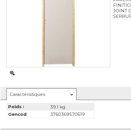
FINITI
JOINT 
SERRUR
Caractéristiques
Poids :
39.1 kg
Gencod
3760369570619