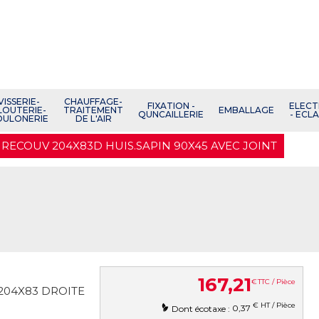
VISSERIE-
CHAUFFAGE-
FIXATION -
ELECT
LOUTERIE-
TRAITEMENT
EMBALLAGE
QUNCAILLERIE
- ECL
OULONERIE
DE L'AIR
 RECOUV 204X83D HUIS.SAPIN 90X45 AVEC JOINT
167
,
21
€
TTC / Pièce
204X83 DROITE
€ HT / Pièce
0,37
Dont écotaxe :