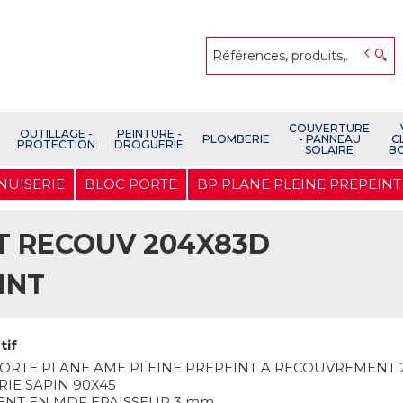
COUVERTURE
OUTILLAGE -
PEINTURE -
PLOMBERIE
- PANNEAU
C
PROTECTION
DROGUERIE
SOLAIRE
B
NUISERIE
BLOC PORTE
BP PLANE PLEINE PREPEINT
NT RECOUV 204X83D
INT
tif
ORTE PLANE AME PLEINE PREPEINT A RECOUVREMENT 
RIE SAPIN 90X45
NT EN MDF EPAISSEUR 3 mm