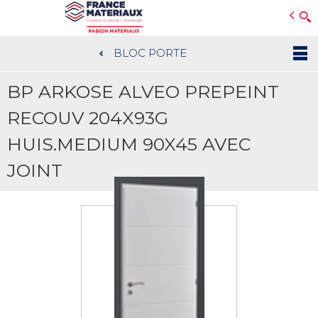
Open e-Commerce
Slogan Client
BLOC PORTE
Aller
au
BP ARKOSE ALVEO PREPEINT
contenu
principal
RECOUV 204X93G
HUIS.MEDIUM 90X45 AVEC
JOINT