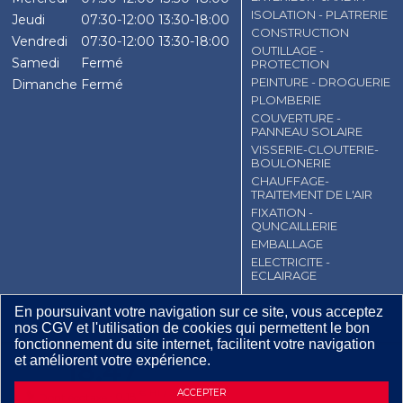
ISOLATION - PLATRERIE
Jeudi
07:30-12:00
13:30-18:00
CONSTRUCTION
Vendredi
07:30-12:00
13:30-18:00
OUTILLAGE -
Samedi
Fermé
PROTECTION
PEINTURE - DROGUERIE
Dimanche
Fermé
PLOMBERIE
COUVERTURE -
PANNEAU SOLAIRE
VISSERIE-CLOUTERIE-
BOULONERIE
CHAUFFAGE-
TRAITEMENT DE L'AIR
FIXATION -
QUNCAILLERIE
EMBALLAGE
ELECTRICITE -
ECLAIRAGE
CGV
Contact
Mentions légales
En poursuivant votre navigation sur ce site, vous acceptez
nos CGV et l'utilisation de cookies qui permettent le bon
Plan du site
fonctionnement du site internet, facilitent votre navigation
et améliorent votre expérience.
18
,
47
€
TTC / SAC
DEMANDE D’INFORMATIONS
ACCEPTER
€ HT / SAC
0,18
Dont écotaxe :