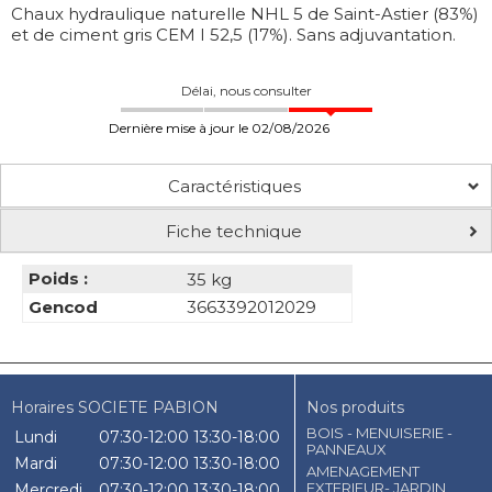
Chaux hydraulique naturelle NHL 5 de Saint-Astier (83%)
et de ciment gris CEM I 52,5 (17%). Sans adjuvantation.
Délai, nous consulter
Dernière mise à jour le 02/08/2026
Caractéristiques
Fiche technique
Poids :
35 kg
Gencod
3663392012029
Horaires SOCIETE PABION
Nos produits
BOIS - MENUISERIE -
Lundi
07:30-12:00
13:30-18:00
PANNEAUX
Mardi
07:30-12:00
13:30-18:00
AMENAGEMENT
EXTERIEUR- JARDIN
Mercredi
07:30-12:00
13:30-18:00