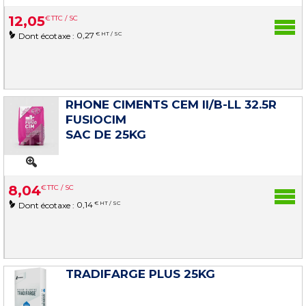
12
,
05
€
TTC / SC
0,27
€ HT / SC
Dont écotaxe :
RHONE CIMENTS CEM II/B-LL 32.5R
FUSIOCIM
SAC DE 25KG
8
,
04
€
TTC / SC
0,14
€ HT / SC
Dont écotaxe :
TRADIFARGE PLUS 25KG