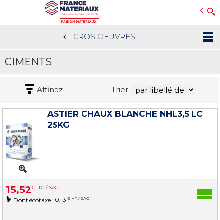
Open e-Commerce
Slogan Client
GROS OEUVRES
Aller
au
CIMENTS
contenu
principal
Affinez
Trier
ASTIER CHAUX BLANCHE NHL3,5 LC
25KG
15
,
52
€
TTC / SAC
0,13
€ HT / SAC
Dont écotaxe :