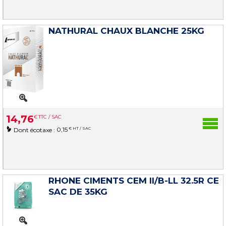
NATHURAL CHAUX BLANCHE 25KG
14
,
76
€
TTC / SAC
0,15
€ HT / SAC
Dont écotaxe :
RHONE CIMENTS CEM II/B-LL 32.5R CE
SAC DE 35KG