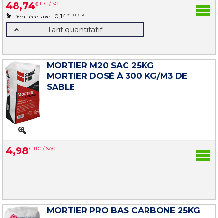
48
,
74
€
TTC / SC
0,14
€ HT / SC
Dont écotaxe :
Tarif quantitatif
MORTIER M20 SAC 25KG
MORTIER DOSÉ À 300 KG/M3 DE
SABLE
4
,
98
€
TTC / SAC
MORTIER PRO BAS CARBONE 25KG