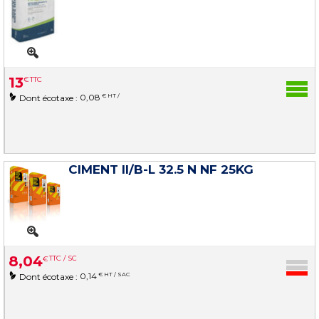
13
€
TTC
0,08
€ HT /
Dont écotaxe :
CIMENT II/B-L 32.5 N NF 25KG
8
,
04
€
TTC / SC
0,14
€ HT / SAC
Dont écotaxe :