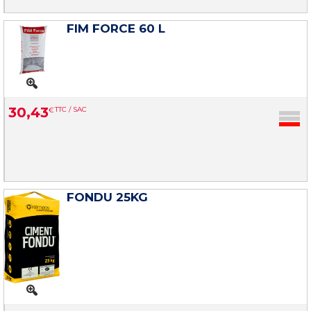
FIM FORCE 60 L
30
,
43
€
TTC / SAC
FONDU 25KG