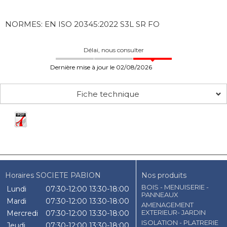
NORMES: EN ISO 20345:2022 S3L SR FO
Délai, nous consulter
Dernière mise à jour le 02/08/2026
Fiche technique
Horaires SOCIETE PABION
Nos produits
BOIS - MENUISERIE -
Lundi
07:30-12:00
13:30-18:00
PANNEAUX
Mardi
07:30-12:00
13:30-18:00
AMENAGEMENT
EXTERIEUR- JARDIN
Mercredi
07:30-12:00
13:30-18:00
ISOLATION - PLATRERIE
Jeudi
07:30-12:00
13:30-18:00