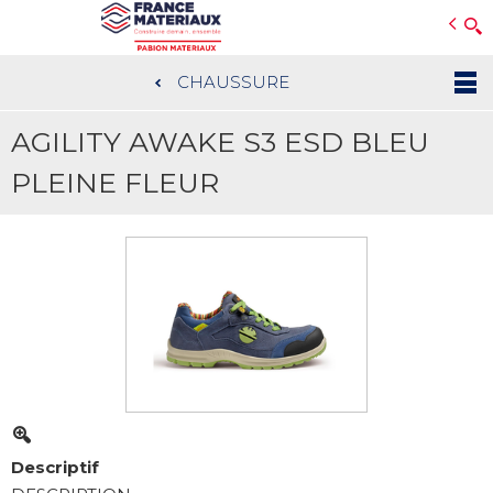
Open e-Commerce
Slogan Client
CHAUSSURE
Aller
au
AGILITY AWAKE S3 ESD BLEU
contenu
principal
PLEINE FLEUR
Descriptif