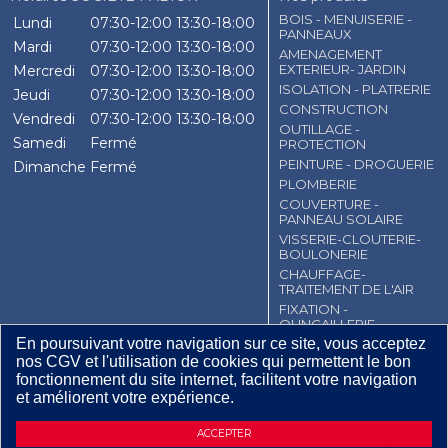
BOIS - MENUISERIE -
Lundi
07:30-12:00
13:30-18:00
PANNEAUX
Mardi
07:30-12:00
13:30-18:00
AMENAGEMENT
EXTERIEUR- JARDIN
Mercredi
07:30-12:00
13:30-18:00
ISOLATION - PLATRERIE
Jeudi
07:30-12:00
13:30-18:00
CONSTRUCTION
Vendredi
07:30-12:00
13:30-18:00
OUTILLAGE -
Samedi
Fermé
PROTECTION
PEINTURE - DROGUERIE
Dimanche
Fermé
PLOMBERIE
COUVERTURE -
PANNEAU SOLAIRE
VISSERIE-CLOUTERIE-
BOULONERIE
CHAUFFAGE-
TRAITEMENT DE L'AIR
FIXATION -
QUNCAILLERIE
En poursuivant votre navigation sur ce site, vous acceptez
EMBALLAGE
nos CGV et l'utilisation de cookies qui permettent le bon
ELECTRICITE -
fonctionnement du site internet, facilitent votre navigation
ECLAIRAGE
et améliorent votre expérience.
CGV
Contact
Mentions légales
ACCEPTER
Plan du site