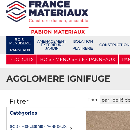
Open e-Commerce
Slogan Client
BOIS -
AMENAGEMENT
ISOLATION
MENUISERIE
EXTERIEUR-
-
CONSTRUCTION
-
JARDIN
PLATRERIE
PANNEAUX
Aller
PRODUITS
BOIS - MENUISERIE - PANNEAUX
PAN
au
contenu
principal
AGGLOMERE IGNIFUGE
Trier
Filtrer
Catégories
BOIS - MENUISERIE - PANNEAUX