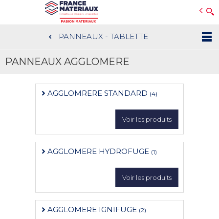
Open e-Commerce
Slogan Client
PANNEAUX - TABLETTE
Aller
au
PANNEAUX AGGLOMERE
contenu
principal
AGGLOMRERE STANDARD
(4)
Voir les produits
AGGLOMERE HYDROFUGE
(1)
Voir les produits
AGGLOMERE IGNIFUGE
(2)