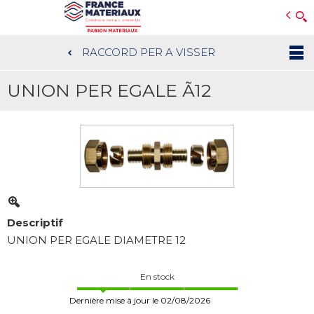
Open e-Commerce
Slogan Client
RACCORD PER A VISSER
Aller
au
UNION PER EGALE Ã12
contenu
principal
Descriptif
UNION PER EGALE DIAMETRE 12
En stock
Dernière mise à jour le 02/08/2026