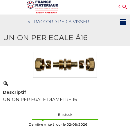
Open e-Commerce
Slogan Client
RACCORD PER A VISSER
Aller
au
UNION PER EGALE Ã16
contenu
principal
Descriptif
UNION PER EGALE DIAMETRE 16
En stock
Dernière mise à jour le 02/08/2026