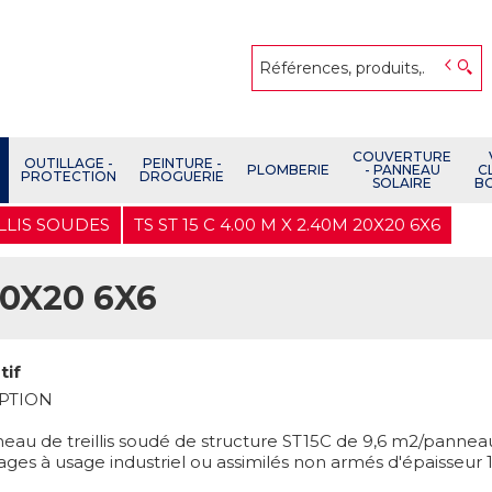
COUVERTURE
OUTILLAGE -
PEINTURE -
PLOMBERIE
- PANNEAU
C
PROTECTION
DROGUERIE
SOLAIRE
B
LLIS SOUDES
TS ST 15 C 4.00 M X 2.40M 20X20 6X6
20X20 6X6
tif
PTION
eau de treillis soudé de structure ST15C de 9,6 m2/panneau
ages à usage industriel ou assimilés non armés d'épaisseur 