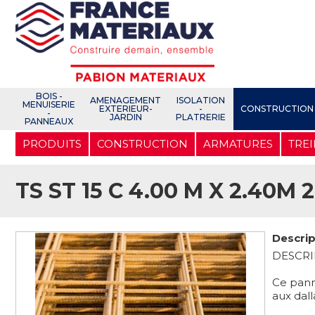
Open e-Commerce
Slogan Client
BOIS -
AMENAGEMENT
ISOLATION
MENUISERIE
EXTERIEUR-
-
CONSTRUCTION
-
JARDIN
PLATRERIE
PANNEAUX
Aller
PRODUITS
CONSTRUCTION
ARMATURES
TREI
au
contenu
principal
TS ST 15 C 4.00 M X 2.40M 
Descrip
DESCRI
Ce pann
aux dall