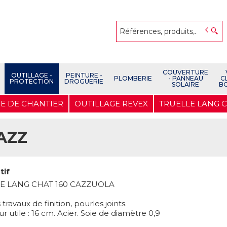
COUVERTURE
OUTILLAGE -
PEINTURE -
PLOMBERIE
- PANNEAU
C
PROTECTION
DROGUERIE
SOLAIRE
B
E DE CHANTIER
OUTILLAGE REVEX
TRUELLE LANG C
AZZ
tif
E LANG CHAT 160 CAZZUOLA
 travaux de finition, pourles joints.
 utile : 16 cm. Acier. Soie de diamètre 0,9