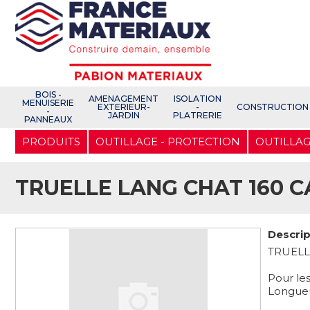
Open e-Commerce
Slogan Client
BOIS -
AMENAGEMENT
ISOLATION
MENUISERIE
EXTERIEUR-
-
CONSTRUCTION
-
JARDIN
PLATRERIE
PANNEAUX
Aller
PRODUITS
OUTILLAGE - PROTECTION
OUTILLAG
au
contenu
principal
TRUELLE LANG CHAT 160 C
Descrip
TRUELL
Pour les
Longueur