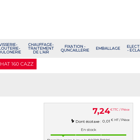
VISSERIE-
CHAUFFAGE-
FIXATION -
ELECT
LOUTERIE-
TRAITEMENT
EMBALLAGE
QUNCAILLERIE
- ECL
OULONERIE
DE L'AIR
HAT 160 CAZZ
7
,
24
€
TTC / Pièce
€ HT / Pièce
0,01
Dont écotaxe :
En stock