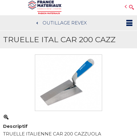
Open e-Commerce
Slogan Client
OUTILLAGE REVEX
Aller
au
TRUELLE ITAL CAR 200 CAZZ
contenu
principal
Descriptif
TRUELLE ITALIENNE CAR 200 CAZZUOLA