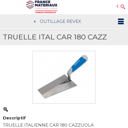
Open e-Commerce
Slogan Client
OUTILLAGE REVEX
Aller
au
TRUELLE ITAL CAR 180 CAZZ
contenu
principal
Descriptif
TRUELLE ITALIENNE CAR 180 CAZZUOLA