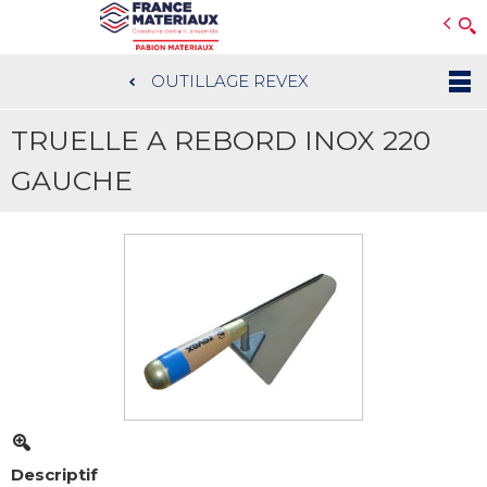
Open e-Commerce
Slogan Client
OUTILLAGE REVEX
Aller
au
TRUELLE A REBORD INOX 220
contenu
principal
GAUCHE
Descriptif