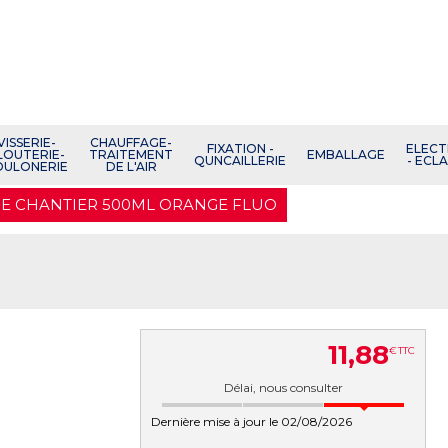
VISSERIE-
CHAUFFAGE-
FIXATION -
ELECT
LOUTERIE-
TRAITEMENT
EMBALLAGE
QUNCAILLERIE
- ECL
OULONERIE
DE L'AIR
E CHANTIER 500ML ORANGE FLUO
11
,
88
€
TTC
Délai, nous consulter
Dernière mise à jour le 02/08/2026