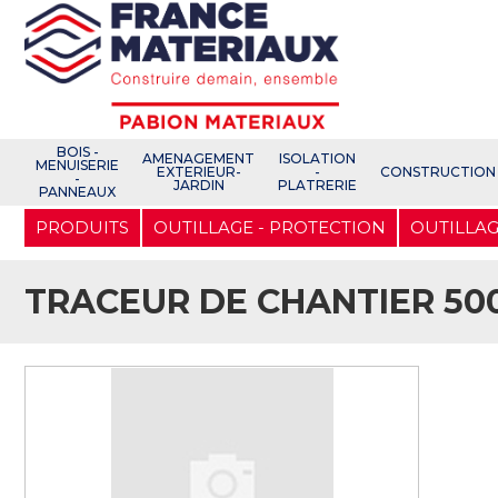
Open e-Commerce
Slogan Client
BOIS -
AMENAGEMENT
ISOLATION
MENUISERIE
EXTERIEUR-
-
CONSTRUCTION
-
JARDIN
PLATRERIE
PANNEAUX
Aller
PRODUITS
OUTILLAGE - PROTECTION
OUTILLAG
au
contenu
principal
TRACEUR DE CHANTIER 5