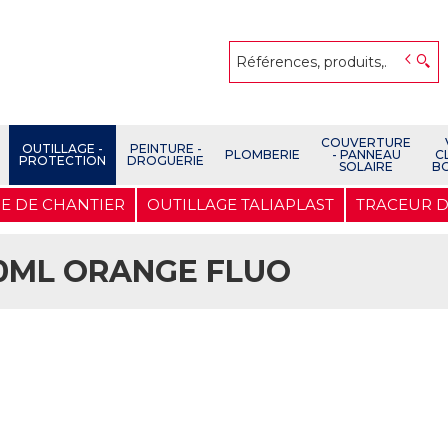
COUVERTURE
OUTILLAGE -
PEINTURE -
PLOMBERIE
- PANNEAU
C
PROTECTION
DROGUERIE
SOLAIRE
B
E DE CHANTIER
OUTILLAGE TALIAPLAST
TRACEUR D
00ML ORANGE FLUO