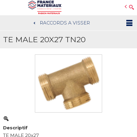
Open e-Commerce
Slogan Client
RACCORDS A VISSER
Aller
au
TE MALE 20X27 TN20
contenu
principal
Descriptif
TE MALE 20x27