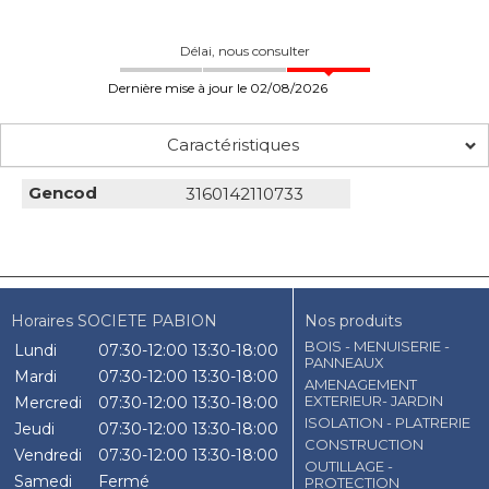
Délai, nous consulter
Dernière mise à jour le 02/08/2026
Caractéristiques
Gencod
3160142110733
Horaires SOCIETE PABION
Nos produits
BOIS - MENUISERIE -
Lundi
07:30-12:00
13:30-18:00
PANNEAUX
Mardi
07:30-12:00
13:30-18:00
AMENAGEMENT
EXTERIEUR- JARDIN
Mercredi
07:30-12:00
13:30-18:00
ISOLATION - PLATRERIE
Jeudi
07:30-12:00
13:30-18:00
CONSTRUCTION
Vendredi
07:30-12:00
13:30-18:00
OUTILLAGE -
Samedi
Fermé
PROTECTION