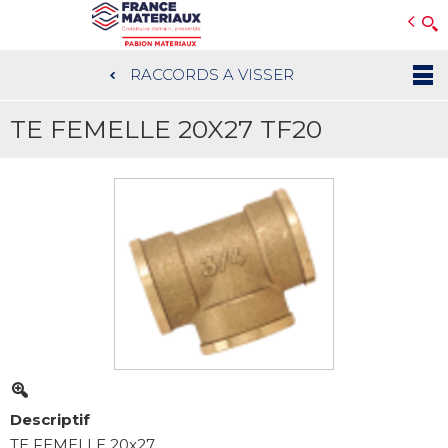
Open e-Commerce
Slogan Client
RACCORDS A VISSER
Aller
au
TE FEMELLE 20X27 TF20
contenu
principal
Descriptif
TE FEMELLE 20x27