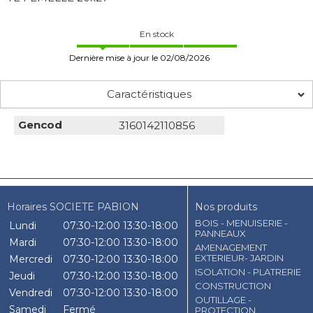
En stock
Dernière mise à jour le 02/08/2026
Caractéristiques
Gencod
3160142110856
Horaires SOCIETE PABION
Nos produits
BOIS - MENUISERIE -
Lundi
07:30-12:00
13:30-18:00
PANNEAUX
Mardi
07:30-12:00
13:30-18:00
AMENAGEMENT
EXTERIEUR- JARDIN
Mercredi
07:30-12:00
13:30-18:00
ISOLATION - PLATRERIE
Jeudi
07:30-12:00
13:30-18:00
CONSTRUCTION
Vendredi
07:30-12:00
13:30-18:00
OUTILLAGE -
Samedi
Fermé
PROTECTION