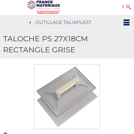
Open e-Commerce
Slogan Client
OUTILLAGE TALIAPLAST
Aller
au
TALOCHE PS 27X18CM
contenu
principal
RECTANGLE GRISE