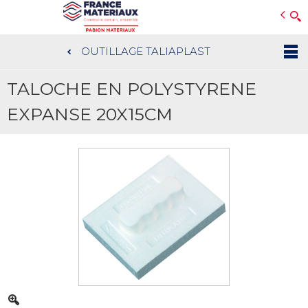
Open e-Commerce
Slogan Client
OUTILLAGE TALIAPLAST
Aller
au
TALOCHE EN POLYSTYRENE
contenu
principal
EXPANSE 20X15CM