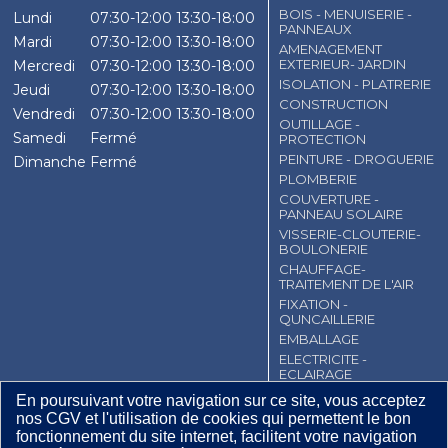
BOIS - MENUISERIE -
Lundi
07:30-12:00
13:30-18:00
PANNEAUX
Mardi
07:30-12:00
13:30-18:00
AMENAGEMENT
EXTERIEUR- JARDIN
Mercredi
07:30-12:00
13:30-18:00
ISOLATION - PLATRERIE
Jeudi
07:30-12:00
13:30-18:00
CONSTRUCTION
Vendredi
07:30-12:00
13:30-18:00
OUTILLAGE -
Samedi
Fermé
PROTECTION
PEINTURE - DROGUERIE
Dimanche
Fermé
PLOMBERIE
COUVERTURE -
PANNEAU SOLAIRE
VISSERIE-CLOUTERIE-
BOULONERIE
CHAUFFAGE-
TRAITEMENT DE L'AIR
FIXATION -
QUNCAILLERIE
EMBALLAGE
ELECTRICITE -
ECLAIRAGE
En poursuivant votre navigation sur ce site, vous acceptez
CGV
Contact
Mentions légales
nos CGV et l'utilisation de cookies qui permettent le bon
Plan du site
fonctionnement du site internet, facilitent votre navigation