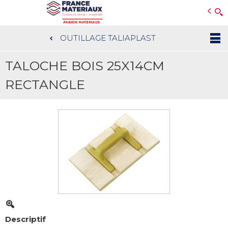
Open e-Commerce
Slogan Client
OUTILLAGE TALIAPLAST
Aller
au
TALOCHE BOIS 25X14CM
contenu
principal
RECTANGLE
Descriptif