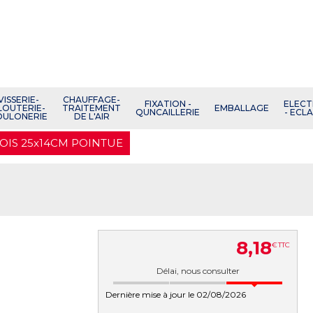
VISSERIE-
CHAUFFAGE-
FIXATION -
ELECT
LOUTERIE-
TRAITEMENT
EMBALLAGE
QUNCAILLERIE
- ECL
OULONERIE
DE L'AIR
OIS 25x14CM POINTUE
8
,
18
€
TTC
Délai, nous consulter
Dernière mise à jour le 02/08/2026