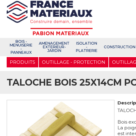
Open e-Commerce
Slogan Client
BOIS -
AMENAGEMENT
ISOLATION
MENUISERIE
EXTERIEUR-
-
CONSTRUCTION
-
JARDIN
PLATRERIE
PANNEAUX
Aller
PRODUITS
OUTILLAGE - PROTECTION
OUTILLAG
au
contenu
principal
TALOCHE BOIS 25X14CM P
Descrip
TALOCH
Bois ex
La poig
est int