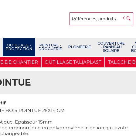
COUVERTURE
OUTILLAGE -
PEINTURE -
PLOMBERIE
- PANNEAU
C
PROTECTION
DROGUERIE
SOLAIRE
B
E DE CHANTIER
OUTILLAGE TALIAPLAST
TALOCHE B
OINTUE
tif
E BOIS POINTUE 25X14 CM
otique. Epaisseur 15mm.
née ergonomique en polypropylène injection gaz azote
erchangeable.