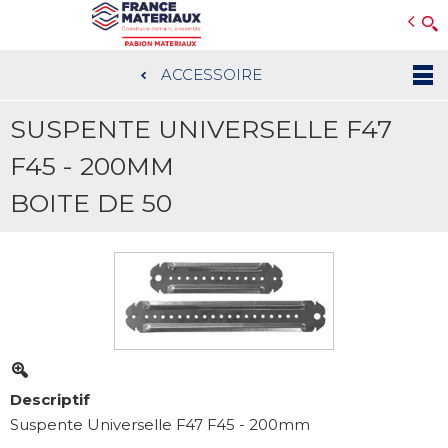
Open e-Commerce
Slogan Client
ACCESSOIRE
Aller
au
SUSPENTE UNIVERSELLE F47
contenu
principal
F45 - 200MM
BOITE DE 50
Descriptif
Suspente Universelle F47 F45 - 200mm