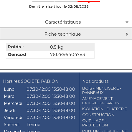
Dernière mise à jour le 02/08/2026
Caractéristiques
Fiche technique
Poids :
0.5 kg
Gencod
7612895404783
Horaires SOCIETE PABION
Nos produits
BOIS - MENUISERIE -
Lundi
07:30-12:00
13:30-18:00
PANNEAUX
Mardi
07:30-12:00
13:30-18:00
AMENAGEMENT
EXTERIEUR- JARDIN
Mercredi
07:30-12:00
13:30-18:00
ISOLATION - PLATRERIE
Jeudi
07:30-12:00
13:30-18:00
CONSTRUCTION
Vendredi
07:30-12:00
13:30-18:00
OUTILLAGE -
Samedi
Fermé
PROTECTION
PEINTURE - DROGUERIE
Dimanche
Fermé