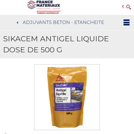
Open e-Commerce
Slogan Client
ADJUVANTS BETON - ETANCHEITE
Aller
au
SIKACEM ANTIGEL LIQUIDE
contenu
principal
DOSE DE 500 G