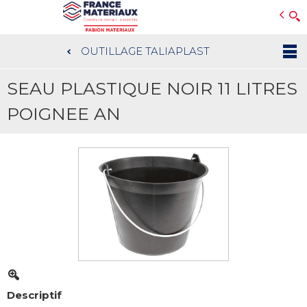
Open e-Commerce
Slogan Client
OUTILLAGE TALIAPLAST
Aller
au
SEAU PLASTIQUE NOIR 11 LITRES
contenu
principal
POIGNEE AN
Descriptif