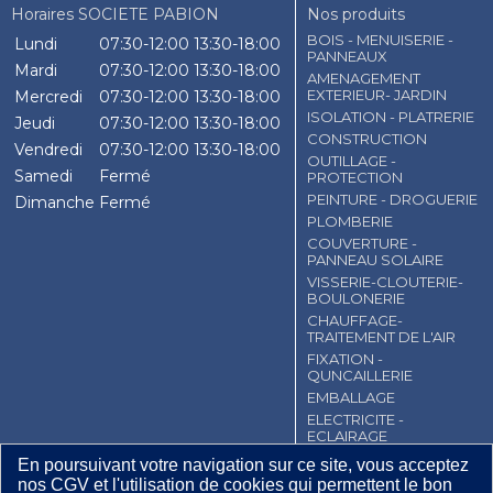
Horaires SOCIETE PABION
Nos produits
BOIS - MENUISERIE -
Lundi
07:30-12:00
13:30-18:00
PANNEAUX
Mardi
07:30-12:00
13:30-18:00
AMENAGEMENT
EXTERIEUR- JARDIN
Mercredi
07:30-12:00
13:30-18:00
ISOLATION - PLATRERIE
Jeudi
07:30-12:00
13:30-18:00
CONSTRUCTION
Vendredi
07:30-12:00
13:30-18:00
OUTILLAGE -
Samedi
Fermé
PROTECTION
PEINTURE - DROGUERIE
Dimanche
Fermé
PLOMBERIE
COUVERTURE -
PANNEAU SOLAIRE
VISSERIE-CLOUTERIE-
BOULONERIE
CHAUFFAGE-
TRAITEMENT DE L'AIR
FIXATION -
QUNCAILLERIE
EMBALLAGE
ELECTRICITE -
ECLAIRAGE
En poursuivant votre navigation sur ce site, vous acceptez
CGV
Contact
Mentions légales
nos CGV et l'utilisation de cookies qui permettent le bon