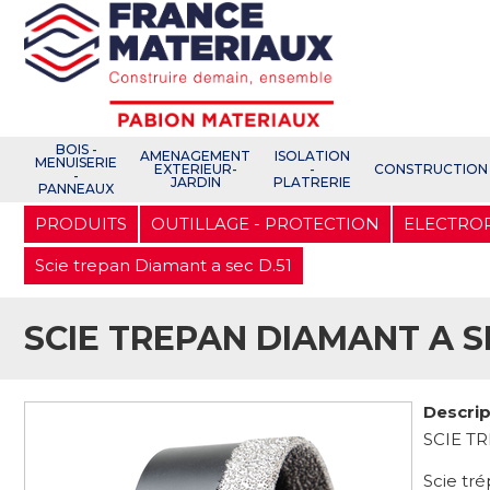
Open e-Commerce
Slogan Client
BOIS -
AMENAGEMENT
ISOLATION
MENUISERIE
EXTERIEUR-
-
CONSTRUCTION
-
JARDIN
PLATRERIE
PANNEAUX
Aller
PRODUITS
OUTILLAGE - PROTECTION
ELECTRO
au
contenu
principal
Scie trepan Diamant a sec D.51
SCIE TREPAN DIAMANT A SE
Descrip
SCIE T
Scie tr