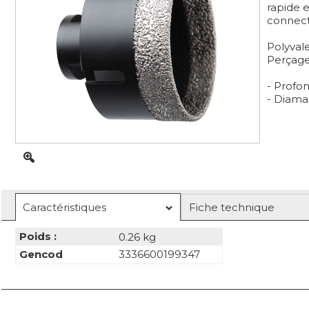
rapide e
connect
Polyval
Perçage
- Profo
- Diama
Caractéristiques
Fiche technique
Poids :
0.26 kg
Gencod
3336600199347