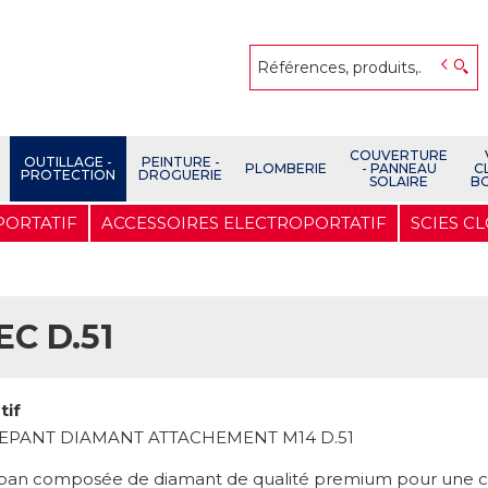
COUVERTURE
OUTILLAGE -
PEINTURE -
PLOMBERIE
- PANNEAU
C
PROTECTION
DROGUERIE
SOLAIRE
B
PORTATIF
ACCESSOIRES ELECTROPORTATIF
SCIES C
C D.51
tif
REPANT DIAMANT ATTACHEMENT M14 D.51
épan composée de diamant de qualité premium pour une 