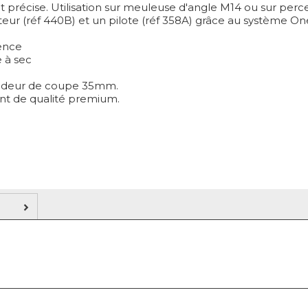
t précise. Utilisation sur meuleuse d'angle M14 ou sur perc
eur (réf 440B) et un pilote (réf 358A) grâce au système O
ence
 à sec
ndeur de coupe 35mm.
nt de qualité premium.