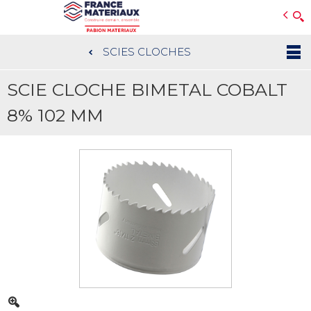
Open e-Commerce
Slogan Client
SCIES CLOCHES
Aller
au
SCIE CLOCHE BIMETAL COBALT
contenu
principal
8% 102 MM