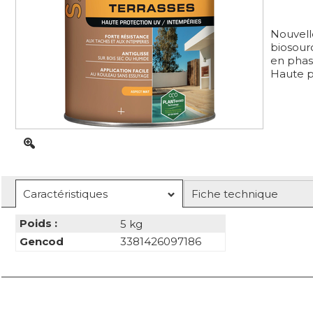
Nouvell
biosour
en pha
Haute p
Caractéristiques
Fiche technique
Poids :
5 kg
Gencod
3381426097186