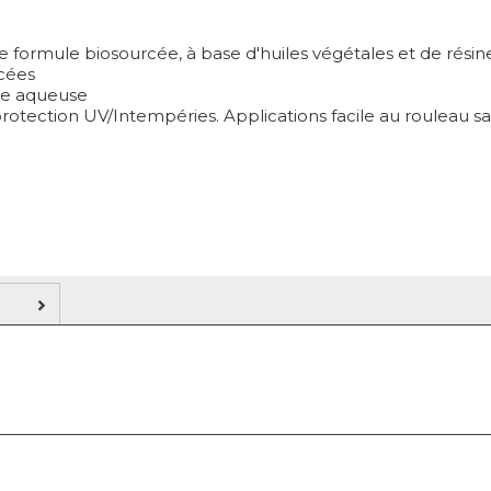
e formule biosourcée, à base d'huiles végétales et de résin
cées
se aqueuse
rotection UV/Intempéries. Applications facile au rouleau s