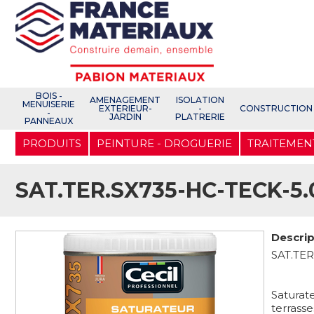
Open e-Commerce
Slogan Client
BOIS -
AMENAGEMENT
ISOLATION
MENUISERIE
EXTERIEUR-
-
CONSTRUCTION
-
JARDIN
PLATRERIE
PANNEAUX
Aller
PRODUITS
PEINTURE - DROGUERIE
TRAITEMEN
au
contenu
principal
SAT.TER.SX735-HC-TECK-5.
Descrip
SAT.TER
Saturate
terrasse