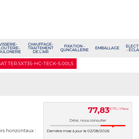
VISSERIE-
CHAUFFAGE-
FIXATION -
ELECT
LOUTERIE-
TRAITEMENT
EMBALLAGE
QUNCAILLERIE
- ECL
OULONERIE
DE L'AIR
SAT.TER.SX735-HC-TECK-5.00LS
77
,
83
€
TTC / Pièce
Délai, nous consulter
rs horizontaux :
Dernière mise à jour le 02/08/2026