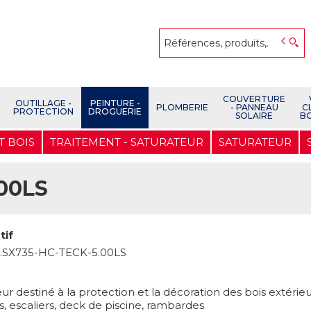
COUVERTURE
OUTILLAGE -
PEINTURE -
PLOMBERIE
- PANNEAU
C
PROTECTION
DROGUERIE
SOLAIRE
B
T BOIS
TRAITEMENT - SATURATEUR
SATURATEUR
00LS
tif
.SX735-HC-TECK-5.00LS
ur destiné à la protection et la décoration des bois extérieu
s, escaliers, deck de piscine, rambardes