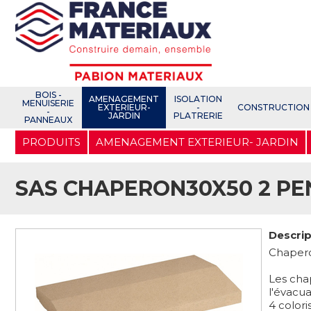
Open e-Commerce
Slogan Client
BOIS -
AMENAGEMENT
ISOLATION
MENUISERIE
EXTERIEUR-
-
CONSTRUCTION
-
JARDIN
PLATRERIE
PANNEAUX
Aller
PRODUITS
AMENAGEMENT EXTERIEUR- JARDIN
au
contenu
principal
SAS CHAPERON30X50 2 PE
Descrip
Chapero
Les chap
l'évacua
4 color