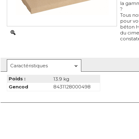
la gamm
?
Tous no
pour vou
béton H
du cime
constate
Caractéristiques
Poids :
13.9 kg
Gencod
8431128000498