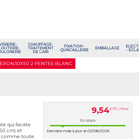
VISSERIE-
CHAUFFAGE-
FIXATION -
ELECT
LOUTERIE-
TRAITEMENT
EMBALLAGE
QUNCAILLERIE
- ECL
OULONERIE
DE L'AIR
ERON30X50 2 PENTES BLANC
9
,
54
€
TTC / Pièce
En stock
e qui facilite
 50 cm) et
Dernière mise à jour le 02/08/2026
eau comme toute