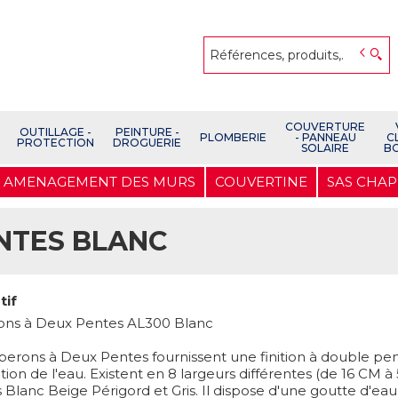
COUVERTURE
OUTILLAGE -
PEINTURE -
PLOMBERIE
- PANNEAU
C
PROTECTION
DROGUERIE
SOLAIRE
B
AMENAGEMENT DES MURS
COUVERTINE
SAS CHAP
NTES BLANC
tif
ns à Deux Pentes AL300 Blanc
erons à Deux Pentes fournissent une finition à double pent
tion de l'eau. Existent en 8 largeurs différentes (de 16 CM à
is Blanc Beige Périgord et Gris. Il dispose d'une goutte d'