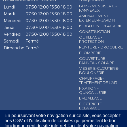
BOIS - MENUISERIE -
Lundi
07:30-12:00
13:30-18:00
PANNEAUX
Mardi
07:30-12:00
13:30-18:00
AMENAGEMENT
EXTERIEUR- JARDIN
Mercredi
07:30-12:00
13:30-18:00
ISOLATION - PLATRERIE
Jeudi
07:30-12:00
13:30-18:00
CONSTRUCTION
Vendredi
07:30-12:00
13:30-18:00
OUTILLAGE -
Samedi
Fermé
PROTECTION
PEINTURE - DROGUERIE
Dimanche
Fermé
PLOMBERIE
COUVERTURE -
PANNEAU SOLAIRE
VISSERIE-CLOUTERIE-
BOULONERIE
CHAUFFAGE-
TRAITEMENT DE L'AIR
FIXATION -
QUNCAILLERIE
EMBALLAGE
ELECTRICITE -
ECLAIRAGE
En poursuivant votre navigation sur ce site, vous acceptez
CGV
Contact
Mentions légales
nos CGV et l'utilisation de cookies qui permettent le bon
Plan du site
fonctionnement du site internet, facilitent votre navigation